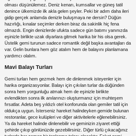
olması düşünülemez. Deniz kenarı, kumsallar ve güneş tatil
denince ülkemizde ilk akla gelen şeyler. Peki bir adım daha ileri
gidip gerçek anlamda denizle buluşmaya ne dersin? Düğün
hazırlığı, kınalar seçimler derken biraz da sakinlik hiç fena
olmazdı. Engin denizlerde ufukta sadece gün batımı yanınızda
eşinizle birlikte uzak diyarlara gitmek harika bir his olsa gerek.
Üstelik gemi turunun sadece romantik değil başka avantajları da
var. Gelin bunlara hem göz atalım hem de balayını planlamana
yardımcı olalım.
Mavi Balayı Turları
Gemi turları hem gezmek hem de dinlenmek isteyenler için
harika organizasyonlar. Balayı için çıkılan turlar da düğünden
sonra hem yorgunluğu atmak hem de eşinizle birlikte
evlendikten sonra ilk anılarınızı oluşturmanız için muhteşem
fırsatlar. Adeta beş yıldızlı otel konforunda olan gemiler tatil için
oldukça uygun. İsterseniz hareket halindeyken gemide bulunan
restoranlar, gece kulüpleri ve diğer aktivitelerle eğlenebilirsiniz.
Ya da hareket halinde dinlenebilir ve geminizin ziyaret ettiği
şehirde çıkıp gönlünüzde gezebilirsiniz. Diğer türlü çıkacağınız