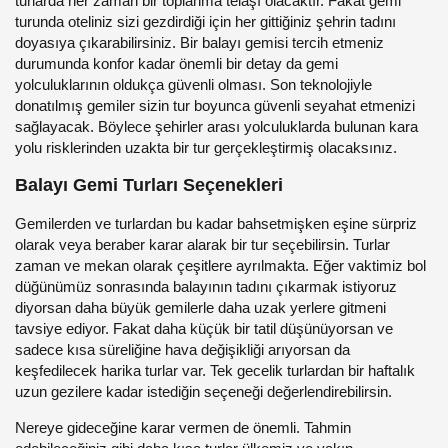
turlarda her zaman bir toplanma telaşı olacaktır. Fakat gemi
turunda oteliniz sizi gezdirdiği için her gittiğiniz şehrin tadını
doyasıya çıkarabilirsiniz. Bir balayı gemisi tercih etmeniz
durumunda konfor kadar önemli bir detay da gemi
yolculuklarının oldukça güvenli olması. Son teknolojiyle
donatılmış gemiler sizin tur boyunca güvenli seyahat etmenizi
sağlayacak. Böylece şehirler arası yolculuklarda bulunan kara
yolu risklerinden uzakta bir tur gerçekleştirmiş olacaksınız.
Balayı Gemi Turları Seçenekleri
Gemilerden ve turlardan bu kadar bahsetmişken eşine sürpriz
olarak veya beraber karar alarak bir tur seçebilirsin. Turlar
zaman ve mekan olarak çeşitlere ayrılmakta. Eğer vaktimiz bol
düğünümüz sonrasında balayının tadını çıkarmak istiyoruz
diyorsan daha büyük gemilerle daha uzak yerlere gitmeni
tavsiye ediyor. Fakat daha küçük bir tatil düşünüyorsan ve
sadece kısa süreliğine hava değişikliği arıyorsan da
keşfedilecek harika turlar var. Tek gecelik turlardan bir haftalık
uzun gezilere kadar istediğin seçeneği değerlendirebilirsin.
Nereye gideceğine karar vermen de önemli. Tahmin