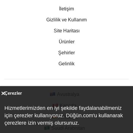
İletişim
Gizlilik ve Kullanım
Site Haritası
Ürünler
Şehirler
Gelinlik
Çerezler
Avustralya
Kanada
Hizmetlerimizden en iyi şekilde faydalanabilmeniz
için çerezler kullanıyoruz. Düğün.com'u kullanarak
Almanya
çerezlere izin vermiş olursunuz.
Suudi Arabistan