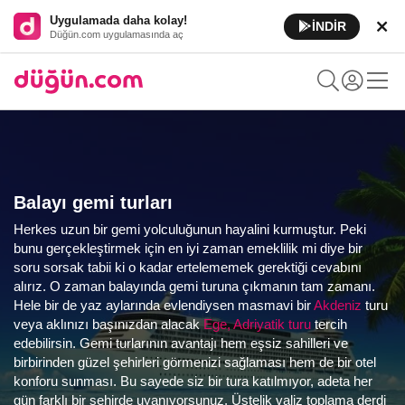
Uygulamada daha kolay!
İNDİR
Düğün.com uygulamasında aç
Balayı gemi turları
Herkes uzun bir gemi yolculuğunun hayalini kurmuştur. Peki
bunu gerçekleştirmek için en iyi zaman emeklilik mi diye bir
soru sorsak tabii ki o kadar ertelememek gerektiği cevabını
alırız. O zaman balayında gemi turuna çıkmanın tam zamanı.
Hele bir de yaz aylarında evlendiysen masmavi bir
Akdeniz
turu
veya aklınızı başınızdan alacak
Ege, Adriyatik turu
tercih
edebilirsin. Gemi turlarının avantajı hem eşsiz sahilleri ve
birbirinden güzel şehirleri görmenizi sağlaması hem de bir otel
konforu sunması. Bu sayede siz bir tura katılmıyor, adeta her
gün farklı bir şehirde uyanıyorsunuz. Üstelik valiz toplama derdi