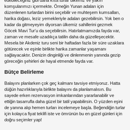
edebileceğiniz gibi daha kısa turlar ülkemiz ve yakın
komşularımızı içermekte. Örneğin Yunan adaları için
düzenlenen turlardan birini seçebilir ve muhteşem kumsalları,
harika doğası, leziz yemekleriyle adaları gezebilirsin. Yok ben o
kadar da gitmeyeyim diyorsan ülkemiz sahillerini gezmek
Göcek Mavi Tur'u da seçebilirsin. Hatırlatmamızda fayda var,
zaman ve mesafe uzadıkça tatilin daha da güzelleşecektir.
Mesela bir Akdeniz turu seni bir haftadan fazla bir süre uzaklara
götürecek ve eşinle birlikte harika zamanlar yaşamanı
sağlayacaktır. Denizin dinginliği ve dinlenmenin yanında gezip
göreceğin şehirleri de hayal etmende fayda var.
Bütçe Belirleme
Balayını planlarken çok geç kalmanı tavsiye etmiyoruz. Hatta
düğün hazırlıklarıyla birlikte balayını da planlamalısın. Bu
sayede erken rezervasyon imkanlarından yararlanabilir ve
ettiğin tasarrufla daha güzel bir tatil yapabilirsin. O yüzden eşini
de yanına alıp hemen turları incelemeye başla. Beğendiğin turlar
için kolayca fiyat teklifi iste ve ömrünün bu en güzel günleri için
doğru seçimler yap!