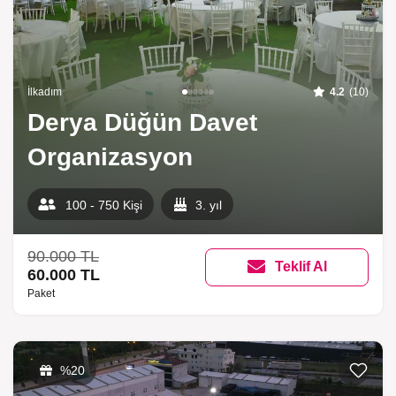
İlkadım
4.2
(10)
Derya Düğün Davet
Organizasyon
100 - 750 Kişi
3. yıl
90.000 TL
Teklif Al
60.000 TL
Paket
%20