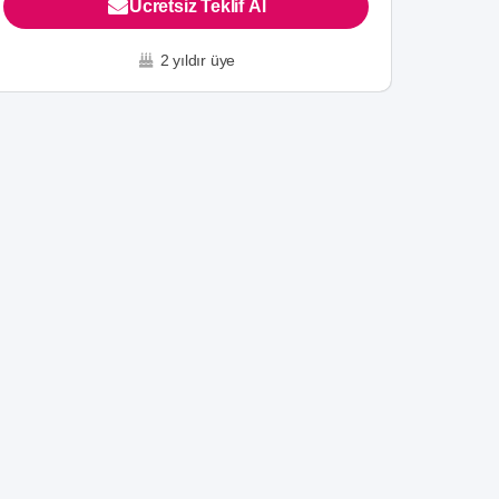
Ücretsiz Teklif Al
2 yıldır üye