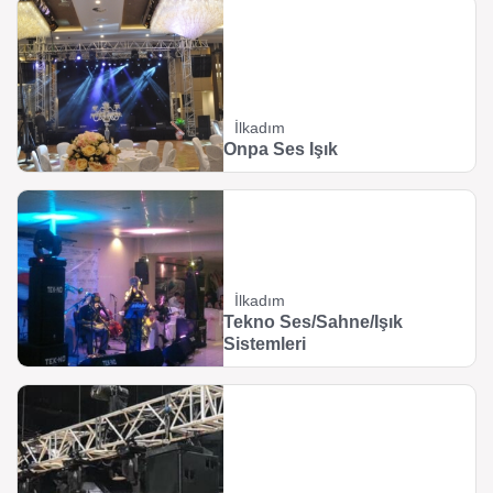
İlkadım
Onpa Ses Işık
İlkadım
Tekno Ses/Sahne/Işık
Sistemleri