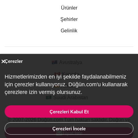
Ürünler
Şehirler
Gelinlik
Çerezler
Avustralya
Kanada
Hizmetlerimizden en iyi şekilde faydalanabilmeniz
için çerezler kullanıyoruz. Düğün.com'u kullanarak
Almanya
çerezlere izin vermiş olursunuz.
Suudi Arabistan
Çerezleri Kabul Et
© 2007-2026 Düğün.com Tüm hakları saklıdır. Düğün ve
Özel Etkinlik Online Planlama Sitesi.
Çerezleri İncele
ref:PI1-1-2420
Fiyat İste