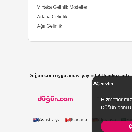
V Yaka Gelinlik Modelleri
Adana Gelinlik
Ağrı Gelinlik
Düğün.com uygulaması yayında! Ücretsiz indir:
Çerezler
Firmalar İçin
Hizmetlerimiz
Düğün.com'u k
Avustralya
Kanada
Almanya
Su
Ç