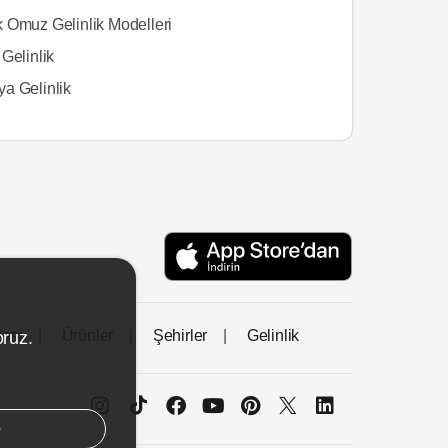
 Omuz Gelinlik Modelleri
Gelinlik
a Gelinlik
tası
Ürünler
Şehirler
Gelinlik
oruz.
e