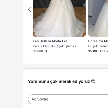
Les Belleza Moda Evi
Düşük Omuzlu Çiçek İşlemeli
Düşük Omuzlu
Prenses Gelinlik
Prenses Gelin
39.000 TL
35.000 TL'de
Yorumunu çok merak ediyoruz 😍
Ad Soyad