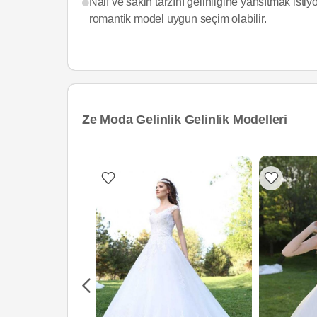
Naif ve sakin tarzını gelinliğine yansıtmak isti
romantik model uygun seçim olabilir.
Ze Moda Gelinlik Gelinlik Modelleri