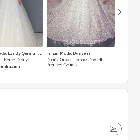
Loresima Moda Evi By Şennur Kosif
Filizin Moda Dünyası
Filizin M
 Korse Detaylı
Düşük Omuz Fransız Dantelli
Düşük Omuz
lik
Prenses Gelinlik
Prenses Gel
n itibaren