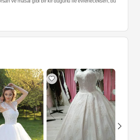
yorsan ve masal gibi bir kır düğünü ile evleneceksen, bu