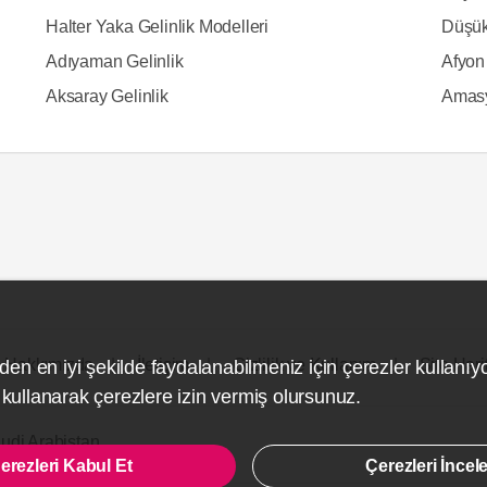
Halter Yaka Gelinlik Modelleri
Düşük
Adıyaman Gelinlik
Afyon 
Aksaray Gelinlik
Amasy
Hakkımızda
İletişim
Gizlilik ve Kullanım
Site Hari
den en iyi şekilde faydalanabilmeniz için çerezler kullanıy
ullanarak çerezlere izin vermiş olursunuz.
udi Arabistan
erezleri Kabul Et
Çerezleri İncel