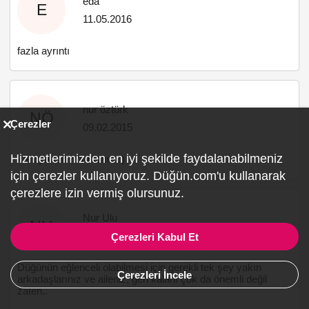
eda
E
11.05.2016
fazla ayrıntı
nur öztürk
NÖ
Çerezler
09.02.2015
Hizmetlerimizden en iyi şekilde faydalanabilmeniz
katılıyorum nur hanım :)
için çerezler kullanıyoruz. Düğün.com'u kullanarak
çerezlere izin vermiş olursunuz.
Nur Ulu
NU
20.10.2014
Çerezleri Kabul Et
Düğünün eğlenceli olabilmesi için gerekli tek şey yakın
Çerezleri İncele
arkadaşlarınız ve aileniz, geri kalanı çok da önemli değil
zaten..