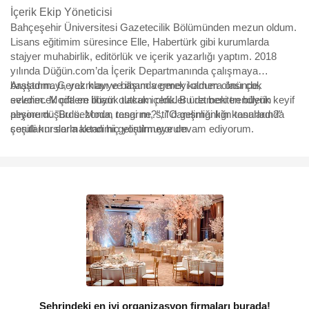
İçerik Ekip Yöneticisi
Bahçeşehir Üniversitesi Gazetecilik Bölümünden mezun oldum.
Lisans eğitimim süresince Elle, Habertürk gibi kurumlarda
stajyer muhabirlik, editörlük ve içerik yazarlığı yaptım. 2018
yılında Düğün.com’da İçerik Departmanında çalışmaya
başladım. Gerek klavye başında gerek kamera önünde,
Araştırmayı, yazmayı ve ilham vermeyi oldum olası çok
evlenecek çiftlere ilham olacak içerikler üretmekten büyük keyif
sevdim. Moda en büyük tutkum oldu. Bu da beni trendlerin
alıyorum. "Bu sezonun rengi ne?", "O gelinliği kim tasarladı?"
peşine düşürdü. Moda, tasarım, stil danışmanlığı konularında
sorularını sormaktan hiç yorulmuyorum.
çeşitli kurslarla kendimi geliştirmeye devam ediyorum.
Şehrindeki en iyi organizasyon firmaları burada!