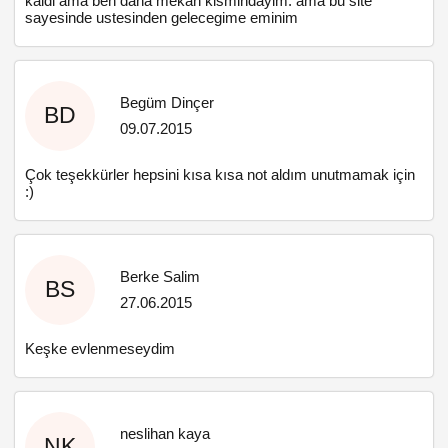
kaldi ama ben daha mekan kismindayim. ama bu site
sayesinde ustesinden gelecegime eminim
Begüm Dinçer
BD
09.07.2015
Çok teşekkürler hepsini kısa kısa not aldım unutmamak için
:)
Berke Salim
BS
27.06.2015
Keşke evlenmeseydim
neslihan kaya
NK