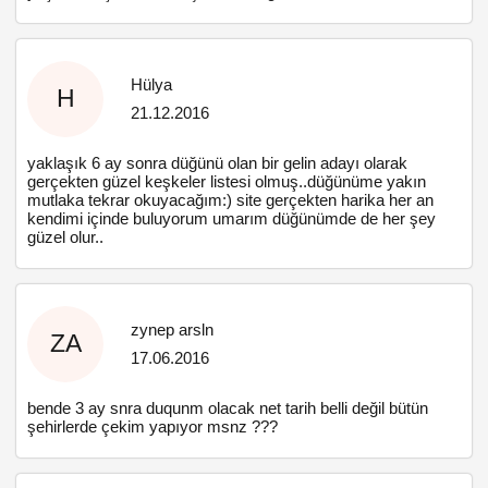
Hülya
H
21.12.2016
yaklaşık 6 ay sonra düğünü olan bir gelin adayı olarak
gerçekten güzel keşkeler listesi olmuş..düğünüme yakın
mutlaka tekrar okuyacağım:) site gerçekten harika her an
kendimi içinde buluyorum umarım düğünümde de her şey
güzel olur..
zynep arsln
ZA
17.06.2016
bende 3 ay snra duqunm olacak net tarih belli değil bütün
şehirlerde çekim yapıyor msnz ???