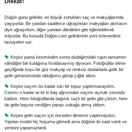
Dikkat!
Düğün günü gelinler, en büyük zorlukları saç ve makyajlarında
yaşıyorlar. Bir yandan saatlerce uğraştıkları makyajları akmasın
diye uğraşırken, diğer yandan diledikleri gibi eğlenebilmek
istiyorlar. Bu konuda Düğün.com gelinlerinin yeni evlenenlere
tavsiyeleri var:
Keşke pasta kesiminden sonra dudağımdaki rujun tamamen
silindiğini biri kulağıma fısıldasaymış diyorum. Fotoğraflar elime
geçtiğinde koyu bir göz makyajı ve renksiz dudaklarla gotik bir
gelin görünümünde olduğumu görüp çığlık attım.
Keşke saçımı bu kadar sıkı bir topuz yaptırmasaydım.
Canımı o kadar acıttı ki baş ağrısından saçımı açmak zorunda
kaldım. Hem fotoğraflarda dağınık saçlı bir gelin gibi çıktım, hem
de gelin başına verdiğim parayı sokağa atmış oldum.
Keşke gelin saçım için önceden deneme yaptırsaydım.
Yapılan model hiç hoşuma gitmedi ama düğüne iki saat vardı ve
yenisini yapamazlardı.