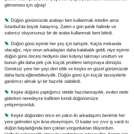
gitmemesi için uğraş!
Düğün günümüzde arabayı ben kullanmak istedim ama
İstanbul’da büyük hataymış. Zaten o gün panik halinde ve
sabırsız oluyorsunuz bir de araba kullanmak beni bitirdi.
Düğün günü eşimle her şey için tartıştık. Kaçta mekanda
olacağız, niye onun arkadaşları daha kalabalık geldi, niye eşimin
düğün günü öncesi hediyesi olan kolyeyi takmayı unuttum ve
bunun gibi daha pek çok küçük problem tartışmaya dönüştü.
Gereksiz yere her şeyi dert ettik ve keşke en güzel günümüzde
daha fazla eğlenebilseydik. Düğün günü için küçük tavsiyelerle
gardımızı almak iyi bir hazırlık olabilirdi.
Keşke düğünü yaptığımız otelde hazırlansaydık, evden otele
giderken neredeyse trafikten kendi düğünümüze
yetişemiyorduk.
Keşke düğünden önce en yakın iki arkadaşımı benimle her
yere gelmeleri için ikna etseymişim. O kadar ıvır zıvır iş vardı ki
düğün başladığında ben çoktan yorgunluktan ölüyordum.