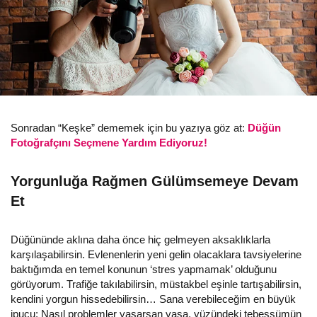
Sonradan “Keşke” dememek için bu yazıya göz at:
Düğün
Fotoğrafçını Seçmene Yardım Ediyoruz!
Yorgunluğa Rağmen Gülümsemeye Devam
Et
Düğününde aklına daha önce hiç gelmeyen aksaklıklarla
karşılaşabilirsin. Evlenenlerin yeni gelin olacaklara tavsiyelerine
baktığımda en temel konunun ‘stres yapmamak’ olduğunu
görüyorum. Trafiğe takılabilirsin, müstakbel eşinle tartışabilirsin,
kendini yorgun hissedebilirsin… Sana verebileceğim en büyük
ipucu: Nasıl problemler yaşarsan yaşa, yüzündeki tebessümün