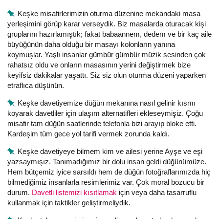
Keşke misafirlerimizin oturma düzenine mekandaki masa
yerleşimini görüp karar verseydik. Biz masalarda oturacak kişi
gruplarını hazırlamıştık; fakat babaannem, dedem ve bir kaç aile
büyüğünün daha olduğu bir masayı kolonların yanına
koymuşlar. Yaşlı insanlar gümbür gümbür müzik sesinden çok
rahatsız oldu ve onların masasının yerini değiştirmek bize
keyifsiz dakikalar yaşattı. Siz siz olun oturma düzeni yaparken
etraflıca düşünün.
Keşke davetiyemize düğün mekanına nasıl gelinir kısmı
koyarak davetliler için ulaşım alternatifleri ekleseymişiz. Çoğu
misafir tam düğün saatlerinde telefonla bizi arayıp bloke etti.
Kardeşim tüm gece yol tarifi vermek zorunda kaldı.
Keşke davetiyeye bilmem kim ve ailesi yerine Ayşe ve eşi
yazsaymışız. Tanımadığımız bir dolu insan geldi düğünümüze.
Hem bütçemiz iyice sarsıldı hem de düğün fotoğraflarımızda hiç
bilmediğimiz insanlarla resimlerimiz var. Çok moral bozucu bir
durum.
Davetli listemizi kısıtlamak
için veya daha tasarruflu
kullanmak için taktikler geliştirmeliydik.