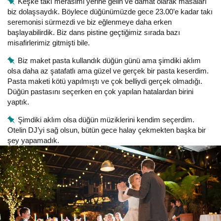
Keşke takı merasimi yerine gelin ve damat olarak masaları
biz dolaşsaydık. Böylece düğünümüzde gece 23.00’e kadar takı
seremonisi sürmezdi ve biz eğlenmeye daha erken
başlayabilirdik. Biz dans pistine geçtiğimiz sırada bazı
misafirlerimiz gitmişti bile.
Biz maket pasta kullandık düğün günü ama şimdiki aklım
olsa daha az şatafatlı ama güzel ve gerçek bir pasta keserdim.
Pasta maketi kötü yapılmıştı ve çok belliydi gerçek olmadığı.
Düğün pastasını seçerken en çok yapılan hatalardan birini
yaptık.
Şimdiki aklım olsa düğün müziklerini kendim seçerdim.
Otelin DJ’yi sağ olsun, bütün gece halay çekmekten başka bir
şey yapamadık.