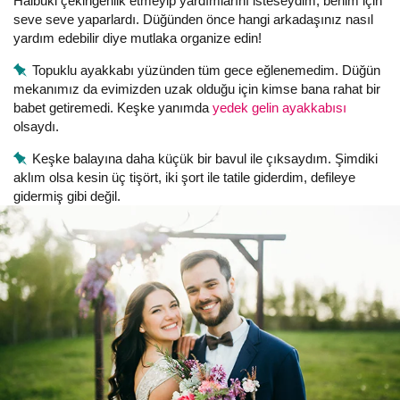
Halbuki çekingenlik etmeyip yardımlarını isteseydim, benim için
seve seve yaparlardı. Düğünden önce hangi arkadaşınız nasıl
yardım edebilir diye mutlaka organize edin!
Topuklu ayakkabı yüzünden tüm gece eğlenemedim. Düğün
mekanımız da evimizden uzak olduğu için kimse bana rahat bir
babet getiremedi. Keşke yanımda
yedek gelin ayakkabısı
olsaydı.
Keşke balayına daha küçük bir bavul ile çıksaydım. Şimdiki
aklım olsa kesin üç tişört, iki şort ile tatile giderdim, defileye
gidermiş gibi değil.