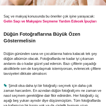
Saç ve makyaj konusunda bu öneriler çok işine yarayacak:
Gelin Saçı ve Makyajını Seçmene Yardım Edecek İpuçları
Düğün Fotoğraflarına Büyük Özen
Göstermelisin
Düğün gününden sana ve çocuklarına hatıra kalacak tek şey
düğün albümün olacak. Fotoğraflarda ne kadar iyi çıkarsan
anılarını da o kadar güzel yad edersin. Bazı çiftlerin yaşadığı
aksiliklerle sen de karşılaşmak istemiyorsan, evlenecek çiftlere
tavsiyeleri dikkate almalısın:
Şimdi olsa daha iyi bir fotoğrafçı seçmek için daha çok
zaman harcardım. En azından düğün fotoğrafçımı ne zaman ve
nasıl seçmem gerektiğine dair fikir edinirdim. Her fotoğrafçı üç
aşağı beş yukarı aynıdır diye düşünmüştüm. Tüm fotoğraflarda
ya kafamızın bir kısmı yok ya da -üstelik burnum uzun