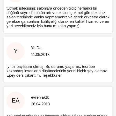
tutmak istediğiniz salonlara önceden gidip herhangi bir
düğünü seyredin bütün artı ve eksileri çok net göreceksiniz
salon tercihinde yanlış yapmamanız ve gerek orkestra olarak
gerekse garsonların kalifiyeliği olarak en kaliteli hizmeti veren
yeri seçebilmeniz için bunu mutaka yapın ;)
Ya.De.
Y
11.05.2013
İyi bir paylaşım olmuş. Bu durumu yaşamış, tecrübe
kazanmış insanların düşüncelerinin yerini hiçbir şey alamaz.
Epey ders çıkarttım. Teşekkürler.
evren aktk
EA
26.04.2013
çok saolun arkadaşlar önceden dikkat edicez bunlara süper