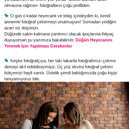
olmasına rağmen- fotoğrafların çoğu profilden.
O gün o kadar heyecanlı ve telaş içindeydim ki, kendi
annemle fotoğraf çektirmeyi unutmuşum! Sonradan yediğim
azarı siz düşünün.
Düğünde sakin kalmana yardımcı olacak ipuçlarına ihtiyaç
duyuyorsan şu yazımıza bakabilirsin:
Düğün Heyecanını
Yenmek İçin Yapılması Gerekenler
Keşke fotoğrafçıya, her takı takanla fotoğrafımızı çekme
demeyi akıl edebilseymişiz. Üç yüz ekstra fotoğraf çekimi
bütçemizi hayli sarstı. Üstelik şimdi baktığımızda çoğu kişiyi
tanıyamıyoruz bile.