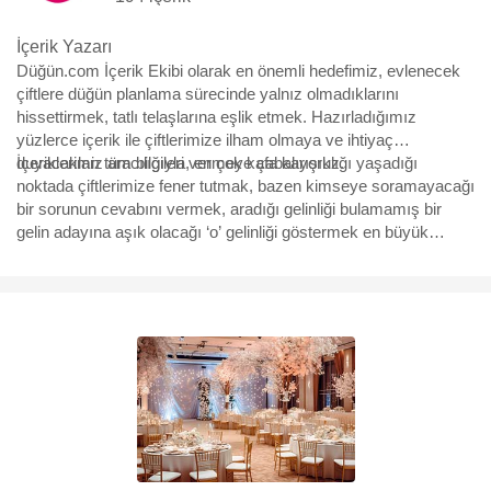
İçerik Yazarı
Düğün.com İçerik Ekibi olarak en önemli hedefimiz, evlenecek
çiftlere düğün planlama sürecinde yalnız olmadıklarını
hissettirmek, tatlı telaşlarına eşlik etmek. Hazırladığımız
yüzlerce içerik ile çiftlerimize ilham olmaya ve ihtiyaç
duyacakları tüm bilgileri vermeye çabalıyoruz.
İçeriklerimiz aracılığıyla, en çok kafa karışıklığı yaşadığı
noktada çiftlerimize fener tutmak, bazen kimseye soramayacağı
bir sorunun cevabını vermek, aradığı gelinliği bulamamış bir
gelin adayına aşık olacağı ‘o’ gelinliği göstermek en büyük
motivasyonumuz. Yürüdükleri bu uzun, bazen eğlenceli bazen
çetin yolda, yüzbinlerce çiftin yol arkadaşı olmaktan büyük
mutluluk duyuyoruz ve hep söylediğimiz gibi “Aşk için, aşkla
çalışıyoruz.”