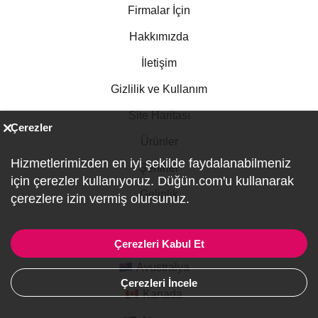
Firmalar İçin
Hakkımızda
İletişim
Gizlilik ve Kullanım
Site Haritası
Çerezler
Ürünler
Hizmetlerimizden en iyi şekilde faydalanabilmeniz
Şehirler
için çerezler kullanıyoruz. Düğün.com'u kullanarak
Gelinlik
çerezlere izin vermiş olursunuz.
Çerezleri Kabul Et
Avustralya
Çerezleri İncele
Kanada