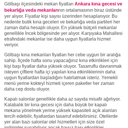
Gölbaşı ilçesindeki mekan fiyatları
Ankara kına gecesi ve
bekarlığa veda mekanları
nın ortalamasının biraz üstünde
yer alıyor. Fiyatlar kişi sayısı üzerinden hesaplanıyor. Bu
nedenle butik kına geceleri ve bekarlığa veda partileri her
zaman daha hesaplı oluyor. En yüksek bütçeli mekanlar
genellikle İncek bölgesinde yer alıyor. Karşıyaka Mahallesi
etrafındaki mekanlar ise daha uygun fiyatlarla hizmet
veriyor.
Gölbaşı kına mekanları fiyatları her cebe uygun bir aralığa
sahip. İlçede hafta sonu yapacağınız kına etkinlikleri için
kişi başı fiyatlar daha yüksek oluyor. Tasarruflu davranmak
isteyen çiftlere hafta içi yapılan kına etkinliklerinin daha
uygun fiyatlardan başladığını hatırlatmak isteriz. Yemekli
menü yerine kokteyl hizmeti içeren paketler her zaman
daha cep dostu oluyor.
Kapalı salonlar genellikle daha az sayıda misafir ağırlıyor.
Kalabalık bir kına gecesi için daha büyük bir kapalı
mekana yönelmek yerine yüksek kapasiteli açık alanları
tercih edebilir, fiyatlardan tasarruf edebilirsiniz. Otellerde
yer alan bazı salonlar otel hizmetleri için size özel
indirimler sunabiliyor ancak havuz başı etkinlikler