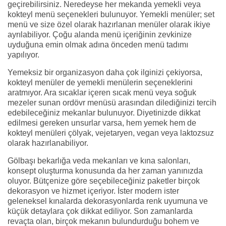
geçirebilirsiniz. Neredeyse her mekanda yemekli veya
kokteyl menü seçenekleri bulunuyor. Yemekli menüler; set
menü ve size özel olarak hazırlanan menüler olarak ikiye
ayrılabiliyor. Çoğu alanda menü içeriğinin zevkinize
uyduğuna emin olmak adına önceden menü tadımı
yapılıyor.
Yemeksiz bir organizasyon daha çok ilginizi çekiyorsa,
kokteyl menüler de yemekli menülerin seçeneklerini
aratmıyor. Ara sıcaklar içeren sıcak menü veya soğuk
mezeler sunan ordövr menüsü arasından dilediğinizi tercih
edebileceğiniz mekanlar bulunuyor. Diyetinizde dikkat
edilmesi gereken unsurlar varsa, hem yemek hem de
kokteyl menüleri çölyak, vejetaryen, vegan veya laktozsuz
olarak hazırlanabiliyor.
Gölbaşı bekarlığa veda mekanları ve kına salonları,
konsept oluşturma konusunda da her zaman yanınızda
oluyor. Bütçenize göre seçebileceğiniz paketler birçok
dekorasyon ve hizmet içeriyor. İster modern ister
geleneksel kınalarda dekorasyonlarda renk uyumuna ve
küçük detaylara çok dikkat ediliyor. Son zamanlarda
revaçta olan, birçok mekanın bulundurduğu bohem ve