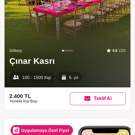
Gölbaşı
4.6
(10)
Çınar Kasrı
100 - 1500 Kişi
6. yıl
2.400 TL
Teklif Al
Yemekli Kişi Başı