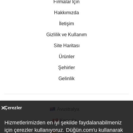
Firmalar İçin
Hakkımızda
İletişim
Gizlilik ve Kullanım
Site Haritası
Ürünler
Şehirler
Gelinlik
Çerezler
Avustralya
Kanada
Hizmetlerimizden en iyi şekilde faydalanabilmeniz
için çerezler kullanıyoruz. Düğün.com'u kullanarak
Almanya