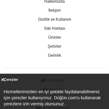
Hakkımızda
İletişim
Gizlilik ve Kullanım
Site Haritası
Ürünler
Şehirler
Gelinlik
Çerezler
Avustralya
Kanada
Hizmetlerimizden en iyi şekilde faydalanabilmeniz
için çerezler kullanıyoruz. Düğün.com'u kullanarak
Almanya
çerezlere izin vermiş olursunuz.
Suudi Arabistan