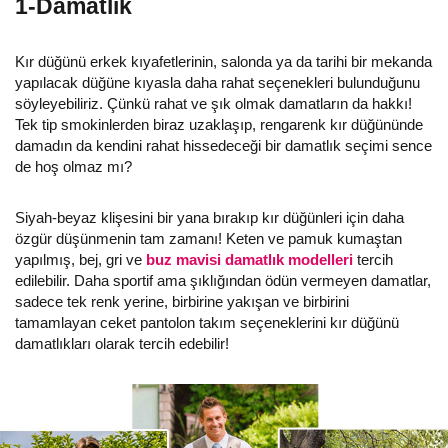
1-Damatlık
Kır düğünü erkek kıyafetlerinin, salonda ya da tarihi bir mekanda
yapılacak düğüne kıyasla daha rahat seçenekleri bulunduğunu
söyleyebiliriz. Çünkü rahat ve şık olmak damatların da hakkı!
Tek tip smokinlerden biraz uzaklaşıp, rengarenk kır düğününde
damadın da kendini rahat hissedeceği bir damatlık seçimi sence
de hoş olmaz mı?
Siyah-beyaz klişesini bir yana bırakıp kır düğünleri için daha
özgür düşünmenin tam zamanı! Keten ve pamuk kumaştan
yapılmış, bej, gri ve
buz mavisi damatlık modelleri
tercih
edilebilir. Daha sportif ama şıklığından ödün vermeyen damatlar,
sadece tek renk yerine, birbirine yakışan ve birbirini
tamamlayan ceket pantolon takım seçeneklerini kır düğünü
damatlıkları olarak tercih edebilir!