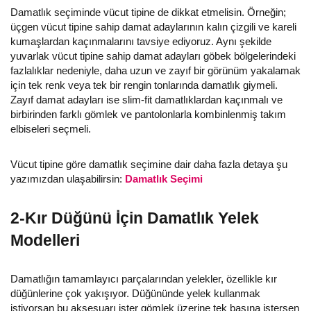
Damatlık seçiminde vücut tipine de dikkat etmelisin. Örneğin;
üçgen vücut tipine sahip damat adaylarının kalın çizgili ve kareli
kumaşlardan kaçınmalarını tavsiye ediyoruz. Aynı şekilde
yuvarlak vücut tipine sahip damat adayları göbek bölgelerindeki
fazlalıklar nedeniyle, daha uzun ve zayıf bir görünüm yakalamak
için tek renk veya tek bir rengin tonlarında damatlık giymeli.
Zayıf damat adayları ise slim-fit damatlıklardan kaçınmalı ve
birbirinden farklı gömlek ve pantolonlarla kombinlenmiş takım
elbiseleri seçmeli.
Vücut tipine göre damatlık seçimine dair daha fazla detaya şu
yazımızdan ulaşabilirsin:
Damatlık Seçimi
2-Kır Düğünü İçin Damatlık Yelek
Modelleri
Damatlığın tamamlayıcı parçalarından yelekler, özellikle kır
düğünlerine çok yakışıyor. Düğününde yelek kullanmak
istiyorsan bu aksesuarı ister gömlek üzerine tek başına istersen