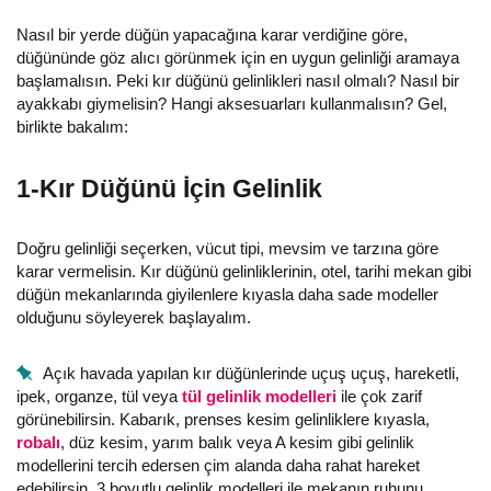
Nasıl bir yerde düğün yapacağına karar verdiğine göre,
düğününde göz alıcı görünmek için en uygun gelinliği aramaya
başlamalısın. Peki kır düğünü gelinlikleri nasıl olmalı? Nasıl bir
ayakkabı giymelisin? Hangi aksesuarları kullanmalısın? Gel,
birlikte bakalım:
1-Kır Düğünü İçin Gelinlik
Doğru gelinliği seçerken, vücut tipi, mevsim ve tarzına göre
karar vermelisin. Kır düğünü gelinliklerinin, otel, tarihi mekan gibi
düğün mekanlarında giyilenlere kıyasla daha sade modeller
olduğunu söyleyerek başlayalım.
Açık havada yapılan kır düğünlerinde uçuş uçuş, hareketli,
ipek, organze, tül veya
tül gelinlik modelleri
ile çok zarif
görünebilirsin. Kabarık, prenses kesim gelinliklere kıyasla,
robalı
, düz kesim, yarım balık veya A kesim gibi gelinlik
modellerini tercih edersen çim alanda daha rahat hareket
edebilirsin. 3 boyutlu gelinlik modelleri ile mekanın ruhunu