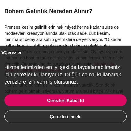
Bohem Gelinlik Nereden Alınır?
Prenses kesim gelinliklerin hakimiyeti her ne kadar sürse de
modaevleri kreasyonlarında ufak ufak sade, düz kesim,
minimalist detaylara sahip gelinliklere de yer veriyor. “O kadar
ballandırarak anlattın, peki nereden bohem gelinlik satın
alacağım?” diye aklından geçiriyor olabilirsin. Öyleyse sıkı dur.
Çerezler
İstanbul’da bohem tarzı gelinlik satışı yapan firmaları senin için
derledik. Onun linkine de buradan ulaşabilirsin:
İstanbul’da
Hizmetlerimizden en iyi şekilde faydalanabilmeniz
Bohem Gelinlik Nereden Alınır?
için çerezler kullanıyoruz. Düğün.com'u kullanarak
çerezlere izin vermiş olursunuz.
Her yönünle bohem gelinlikleri masaya yatırdık. Sen de bir
bohem gelin olmak istiyorsan, yorumlara nasıl bir gelinlik hayal
ettiğini yazarak, bizimle paylaş!
Çerezleri Kabul Et
Çerezleri İncele