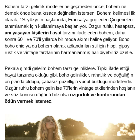
Bohem tarzı gelinlik modellerine geçmeden önce, bohem ne
demek önce buna kısaca değinelim istersen: Bohem kelimesi ilk
olarak, 19. yüzyılın başlarında, Fransa’ya göç eden Çingeneleri
tanımlamak için kullanılmaya başlanıyor. Özgür ruhlu, hesapsız,
anı yaşayan kişilerin
hayat tarzını ifade eden bohem, daha
sonra 60’lı ve 70’li yıllarda bir moda akımı haline geliyor. Boho,
boho chic ya da bohem olarak adlandırılan stil için hippi, gipsy,
rustik ve vintage tarzlarının harmanlanmış hali diyebiliriz özetle.
Pekala şimdi gelelim bohem tarzı gelinliklere. Tıpkı ifade ettiği
hayat tarzında olduğu gibi, boho gelinlikler, rahatlık ve doğallığın
ön planda olduğu, çabasız güzelliğin vücut bulduğu modellerdir.
Özgür ruhlu bohem gelin ise 70’lerin vintage etkilerinden hoşlanır
ve söz konusu düğünü bile olsa
özgürlük ve konforundan
ödün vermek istemez
.