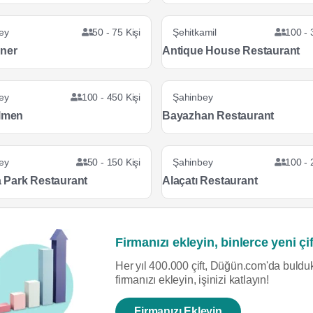
ey
50 - 75 Kişi
Şehitkamil
100 - 
ner
Antique House Restaurant
ey
100 - 450 Kişi
Şahinbey
ilmen
Bayazhan Restaurant
ey
50 - 150 Kişi
Şahinbey
100 - 
Park Restaurant
Alaçatı Restaurant
Firmanızı ekleyin, binlerce yeni çif
Her yıl 400.000 çift, Düğün.com'da bulduk
firmanızı ekleyin, işinizi katlayın!
Firmanızı Ekleyin