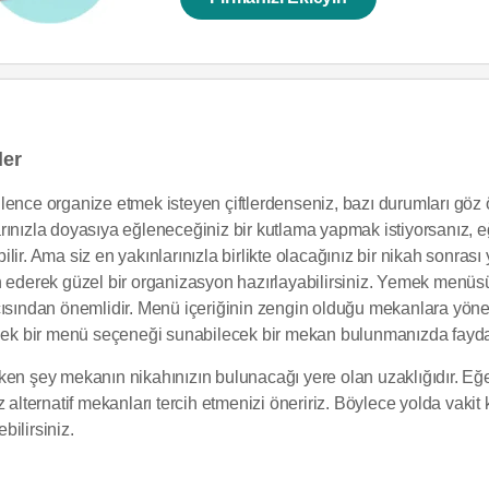
ler
ğlence organize etmek isteyen çiftlerdenseniz, bazı durumları g
rınızla doyasıya eğleneceğiniz bir kutlama yapmak istiyorsanız, e
lir. Ama siz en yakınlarınızla birlikte olacağınız bir nikah sonras
h ederek güzel bir organizasyon hazırlayabilirsiniz. Yemek menüs
ından önemlidir. Menü içeriğinin zengin olduğu mekanlara yönele
a ek bir menü seçeneği sunabilecek bir mekan bulunmanızda fayda 
eken şey mekanın nikahınızın bulunacağı yere olan uzaklığıdır. 
ternatif mekanları tercih etmenizi öneririz. Böylece yolda vakit
ilirsiniz.