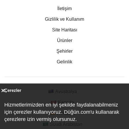
İletişim
Gizlilik ve Kullanım
Site Haritası
Ürünler
Şehirler
Gelinlik
Çerezler
Avustralya
Kanada
Hizmetlerimizden en iyi şekilde faydalanabilmeniz
için çerezler kullanıyoruz. Düğün.com'u kullanarak
Almanya
çerezlere izin vermiş olursunuz.
Suudi Arabistan