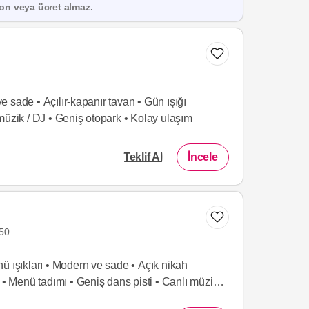
on veya ücret almaz.
 sade • Açılır-kapanır tavan • Gün ışığı
müzik / DJ • Geniş otopark • Kolay ulaşım
Teklif Al
İncele
50
ü ışıkları • Modern ve sade • Açık nikah
 • Menü tadımı • Geniş dans pisti • Canlı müzik /