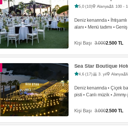
5,0 (10)
Alanya
100 - 
Deniz kenarında • İhtişamlı 
alanı • Menü tadımı • Geniş 
Kişi Başı
3.000
2.500 TL
Sea Star Boutique Hot
4,6 (17)
3. yıl
Alanya
Deniz kenarında • Çiçek ba
pisti • Canlı müzik • Jimmy-j
Kişi Başı
3.000
2.500 TL