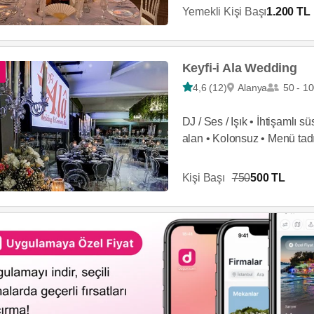
Yemekli Kişi Başı
1.200 TL
Keyfi-i Ala Wedding
4,6 (12)
Alanya
50 - 1
DJ / Ses / Işık • İhtişamlı s
alan • Kolonsuz • Menü tadı
Kişi Başı
750
500 TL