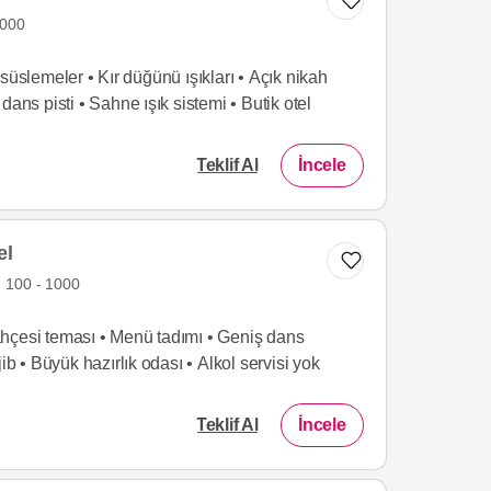
1000
süslemeler • Kır düğünü ışıkları • Açık nikah
dans pisti • Sahne ışık sistemi • Butik otel
Teklif Al
İncele
el
100 - 1000
hçesi teması • Menü tadımı • Geniş dans
ib • Büyük hazırlık odası • Alkol servisi yok
Teklif Al
İncele