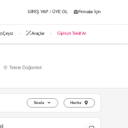
GIRIŞ YAP
/
ÜYE OL
Firmalar İçin
Çeyiz
Araçlar
Hızlı Teklif Al
Tekne Düğünleri
Sırala
Harita
el