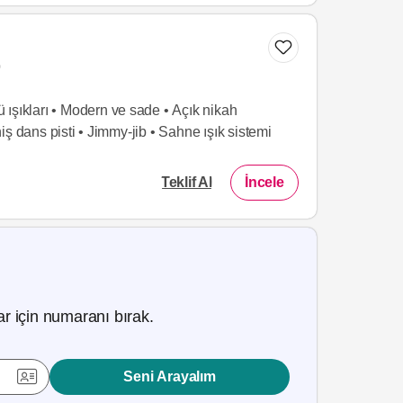
0
ışıkları • Modern ve sade • Açık nikah
ş dans pisti • Jimmy-jib • Sahne ışık sistemi
Teklif Al
İncele
r için numaranı bırak.
Seni Arayalım