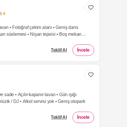
00
van • Fotoğraf çekim alanı • Geniş dans
Nişan süslemesi • Nişan tepsisi • Boş mekan
Teklif Al
İncele
Listeme Ekle
 sade • Açılır-kapanır tavan • Gün ışığı
üzik / DJ • Alkol servisi yok • Geniş otopark
Teklif Al
İncele