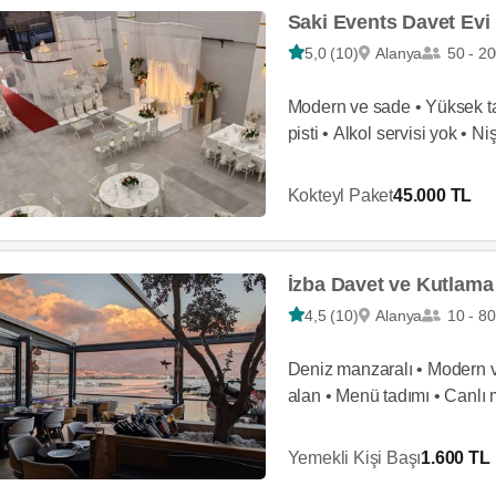
Saki Events Davet Evi
5,0 (10)
Alanya
50 - 2
Modern ve sade • Yüksek ta
pisti • Alkol servisi yok • 
kiralama
Kokteyl Paket
45.000 TL
İzba Davet ve Kutlama
4,5 (10)
Alanya
10 - 80
Deniz manzaralı • Modern ve
alan • Menü tadımı • Canlı m
Yemekli Kişi Başı
1.600 TL