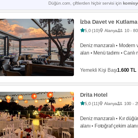
Düğün.com, çiftlerden hiçbir servisi için
komisy
İzba Davet ve Kutlama
5,0 (10)
Alanya
10 - 80
Deniz manzaralı • Modern ve
alan • Menü tadımı • Canlı 
Yemekli Kişi Başı
1.600 TL
Drita Hotel
5,0 (11)
Alanya
100 - 2
Deniz manzaralı • Kır düğün
alanı • Fotoğraf çekim alanı
DJ