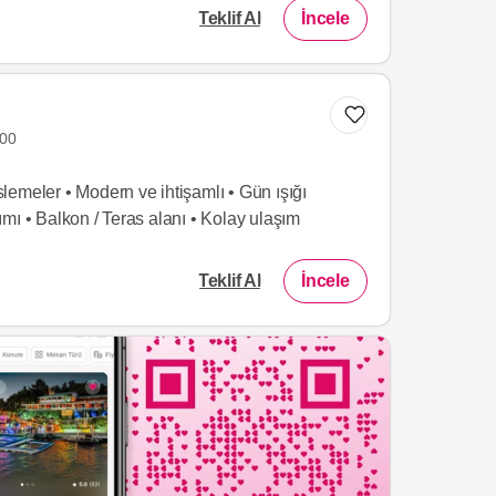
Teklif Al
İncele
Listeme Ekle
000
üslemeler • Modern ve ihtişamlı • Gün ışığı
mı • Balkon / Teras alanı • Kolay ulaşım
Teklif Al
İncele