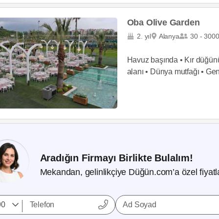
Oba Olive Garden
2. yıl
Alanya
30 - 300
Havuz başında • Kır düğünü 
alanı • Dünya mutfağı • Geni
Aradığın Firmayı Birlikte Bulalım!
Mekandan, gelinlikçiye Düğün.com’a özel fiyatla
Ad Soyad