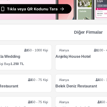
Diğer Firmalar
50 - 1000 Kişi
Alanya
100 - 
 Ala Wedding
Anjeliq House Hotel
işi Başı
1.250 TL
50 - 75 Kişi
Alanya
50 - 
Restaurant
Belek Deniz Restaurant
50 - 75 Kişi
Alanya
50 -