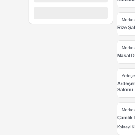
Merke
Rize Şa
Merke
Masal 
Ardeşe
Ardeşen
Salonu
Merke
Çamlık
Kokteyl Ki