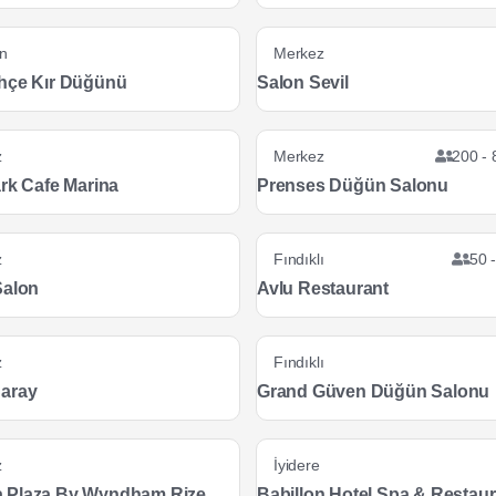
n
Merkez
hçe Kır Düğünü
Salon Sevil
z
Merkez
200 - 
ark Cafe Marina
Prenses Düğün Salonu
z
Fındıklı
50 -
Salon
Avlu Restaurant
z
Fındıklı
aray
Grand Güven Düğün Salonu
z
İyidere
 Plaza By Wyndham Rize
Babillon Hotel Spa & Restaur