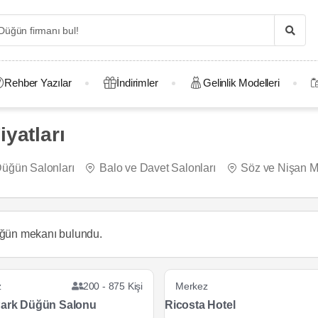
Rehber Yazılar
İndirimler
Gelinlik Modelleri
yatları
üğün Salonları
Balo ve Davet Salonları
Söz ve Nişan Me
ğün mekanı
bulundu.
z
200 - 875 Kişi
Merkez
Park Düğün Salonu
Ricosta Hotel