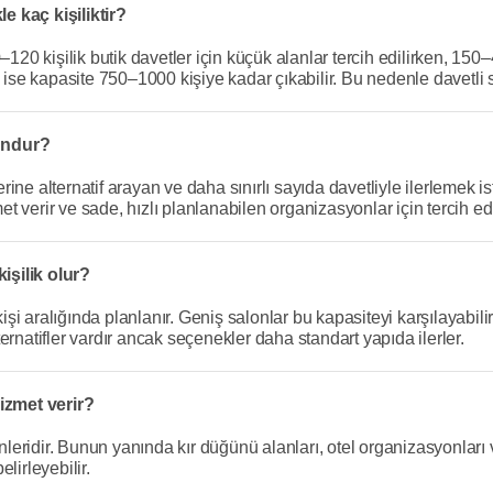
e kaç kişiliktir?
–120 kişilik butik davetler için küçük alanlar tercih edilirken, 15
a ise kapasite 750–1000 kişiye kadar çıkabilir. Bu nedenle davetl
undur?
ne alternatif arayan ve daha sınırlı sayıda davetliyle ilerlemek ist
verir ve sade, hızlı planlanabilen organizasyonlar için tercih edil
işilik olur?
şi aralığında planlanır. Geniş salonlar bu kapasiteyi karşılayabi
lternatifler vardır ancak seçenekler daha standart yapıda ilerler.
izmet verir?
ridir. Bunun yanında kır düğünü alanları, otel organizasyonları ve
lirleyebilir.