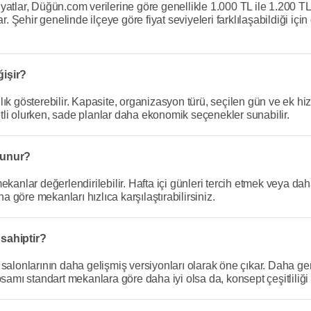
atlar, Düğün.com verilerine göre genellikle 1.000 TL ile 1.200 TL
. Şehir genelinde ilçeye göre fiyat seviyeleri farklılaşabildiği için
ğişir?
ık gösterebilir. Kapasite, organizasyon türü, seçilen gün ve ek hiz
li olurken, sade planlar daha ekonomik seçenekler sunabilir.
lunur?
ekanlar değerlendirilebilir. Hafta içi günleri tercih etmek veya 
na göre mekanları hızlıca karşılaştırabilirsiniz.
 sahiptir?
 salonlarının daha gelişmiş versiyonları olarak öne çıkar. Daha g
samı standart mekanlara göre daha iyi olsa da, konsept çeşitliliği v