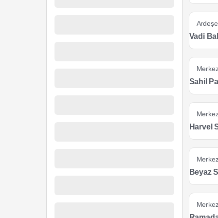
Ardeşe
Vadi Ba
Merke
Sahil P
Merke
Harvel 
Merke
Beyaz S
Merke
Ramada