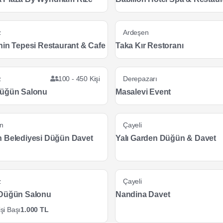
z
Ardeşen
hin Tepesi Restaurant & Cafe
Taka Kır Restoranı
z
100 - 450 Kişi
Derepazarı
Düğün Salonu
Masalevi Event
n
Çayeli
 Belediyesi Düğün Davet
Yalı Garden Düğün & Davet
z
Çayeli
 Düğün Salonu
Nandina Davet
şi Başı
1.000 TL