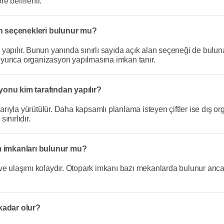
re belirlenir.
an seçenekleri bulunur mu?
apılır. Bunun yanında sınırlı sayıda açık alan seçeneği de bulunabi
 boyunca organizasyon yapılmasına imkan tanır.
nu kim tarafından yapılır?
yla yürütülür. Daha kapsamlı planlama isteyen çiftler ise dış org
ınırlıdır.
m imkanları bulunur mu?
 ve ulaşımı kolaydır. Otopark imkanı bazı mekanlarda bulunur anc
kadar olur?