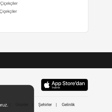
Çiçekçiler
Çiçekçiler
tası
Ürünler
Şehirler
Gelinlik
oruz.