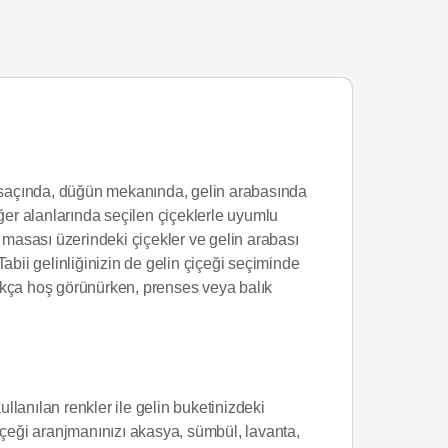
in saçında, düğün mekanında, gelin arabasında
ğer alanlarında seçilen çiçeklerle uyumlu
 masası üzerindeki çiçekler ve gelin arabası
Tabii gelinliğinizin de gelin çiçeği seçiminde
ldukça hoş görünürken, prenses veya balık
lanılan renkler ile gelin buketinizdeki
içeği aranjmanınızı akasya, sümbül, lavanta,