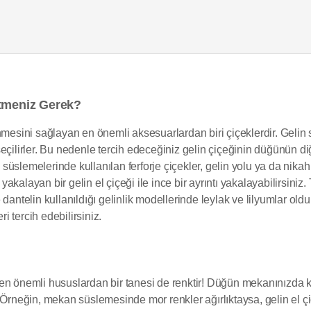
Etmeniz Gerek?
ünmesini sağlayan en önemli aksesuarlardan biri çiçeklerdir. Gel
eçilirler. Bu nedenle tercih edeceğiniz gelin çiçeğinin düğünün di
üslemelerinde kullanılan ferforje çiçekler, gelin yolu ya da nikah
alayan bir gelin el çiçeği ile ince bir ayrıntı yakalayabilirsiniz. 
 dantelin kullanıldığı gelinlik modellerinde leylak ve lilyumlar o
ri tercih edebilirsiniz.
n önemli hususlardan bir tanesi de renktir! Düğün mekanınızda kul
. Örneğin, mekan süslemesinde mor renkler ağırlıktaysa, gelin el ç