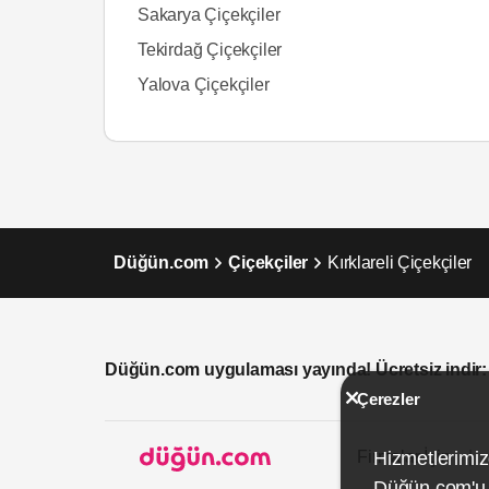
Sakarya Çiçekçiler
Tekirdağ Çiçekçiler
Yalova Çiçekçiler
Düğün.com
Çiçekçiler
Kırklareli Çiçekçiler
Düğün.com uygulaması yayında! Ücretsiz indir:
Çerezler
Firmalar İçin
Hizmetlerimiz
Düğün.com'u k