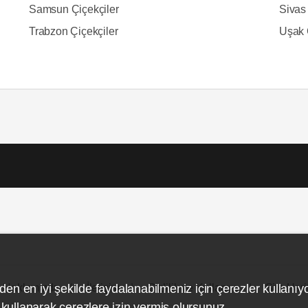
Samsun Çiçekçiler
Sivas 
Trabzon Çiçekçiler
Uşak 
Hakkımızda
İletişim
Gizlilik ve Kullanım
Site Hari
den en iyi şekilde faydalanabilmeniz için çerezler kullanıy
ullanarak çerezlere izin vermiş olursunuz.