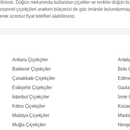
lirsiniz. Düğün mekanında kullanılan çiçekler ve renkler düğün buk
rofesyonel çiçekçileri ararken bütçenizi de göz önünde bulundurmay
ek ücretsiz fiyat teklifleri alabilirsiniz.
Ankara Çiçekçiler
Antaly
Balıkesir Çiçekçiler
Bolu Ç
Çanakkale Çiçekçiler
Edirne
Eskişehir Çiçekçiler
Gazia
İstanbul Çiçekçiler
İzmir 
Kıbrıs Çiçekçiler
Kocael
Malatya Çiçekçiler
Manis
Muğla Çiçekçiler
Nevşe