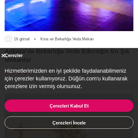
16 görsel
•
Kına ve Bekarlığa Veda Mekan
Ankara’da Bekarlığa Veda Edeceğin En Şık
Çerezler
Mekanlar
Hizmetlerimizden en iyi şekilde faydalanabilmeniz
Galeriye git
için çerezler kullanıyoruz. Düğün.com'u kullanarak
çerezlere izin vermiş olursunuz.
Çerezleri Kabul Et
Çerezleri İncele