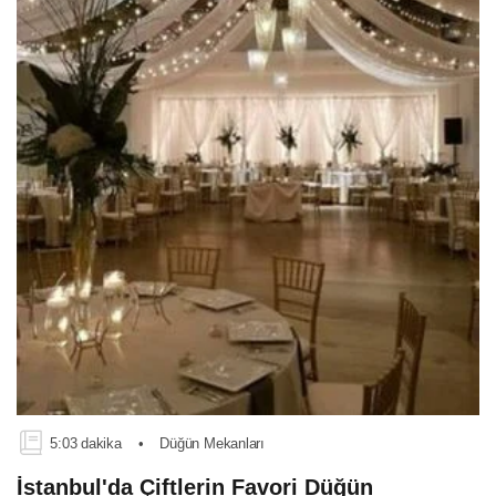
5:03 dakika
•
Düğün Mekanları
İstanbul'da Çiftlerin Favori Düğün