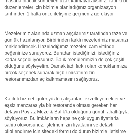
masada olacak sohbetten uzak kalmayacaksınız. Tabi ki bu
düzenlemeler için bizimle planladığınız organizasyon
tarihinden 1 hafta önce iletişime geçmeniz gerekiyor.
Mezelerimiz alanında uzman aşçılarımız tarafından taze ve
günlük hazırlanıyor. Birbirinden farklı mezelerimiz masanızı
renklendirecek. Hazırladığımız mezeleri cam vitrinde
beğeninize sunuyoruz. Buradan istediğinizi, istediğiniz
kadar seçebiliyorsunuz. Balık menülerimizin de çok çeşitli
olduğunu söyleyelim. Damak tadı farklı olan konuklarımıza
birçok seçenek sunarak hiçbir misafirimizin
restoranımızdan aç kalkmamasını sağlıyoruz.
Kaliteli hizmet, güler yüzlü çalışanlar, lezzetli yemekler ve
eşsiz manzarasıyla bir restoranda olması gereken her
detayın Poyraz Meze & Balık’ta olduğunu gönül rahatlığıyla
söylüyoruz. Bu imkânların hepsine çok uygun fiyatlarla
sahip oluyorsunuz. İşletmemizin fiyatlarını ve detaylı
bilgilendirme için sitedeki formu doldurup bizimle iletişime