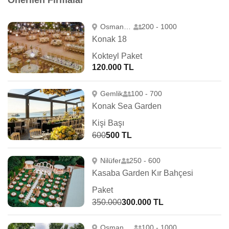
Önerilen Firmalar
Osmangazi
200 - 1000
Konak 18
Kokteyl Paket
120.000 TL
Gemlik
100 - 700
Konak Sea Garden
Kişi Başı
600
500 TL
Nilüfer
250 - 600
Kasaba Garden Kır Bahçesi
Paket
350.000
300.000 TL
Osmangazi
100 - 1000