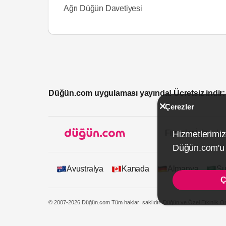
Ağrı Düğün Davetiyesi
Düğün.com uygulaması yayında! Ücretsiz indir:
Çerezler
Firmalar İçin
Hizmetlerimiz
Düğün.com'u k
Avustralya
Kanada
Almanya
Su
Ç
© 2007-2026 Düğün.com Tüm hakları saklıdır. Düğün ve Özel Etkinlik On