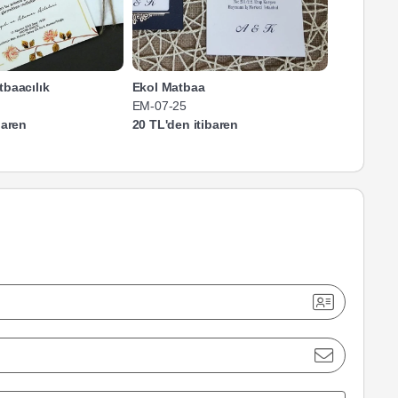
tbaacılık
Ekol Matbaa
Türkiye Sp
EM-07-25
TSÇV-49-2
baren
20 TL'den itibaren
20 TL'den 