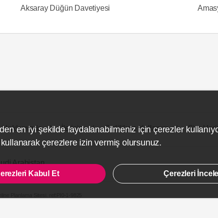
Aksaray Düğün Davetiyesi
Amasy
Hakkımızda
İletişim
Gizlilik ve Kullanım
Site Hari
den en iyi şekilde faydalanabilmeniz için çerezler kullanıy
ullanarak çerezlere izin vermiş olursunuz.
udi Arabistan
erezleri Kabul Et
Çerezleri İncel
line Planlama Sitesi.
ref:PI0-1-9825