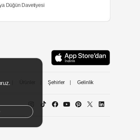
a Düğün Davetiyesi
tası
Ürünler
Şehirler
Gelinlik
oruz.
e