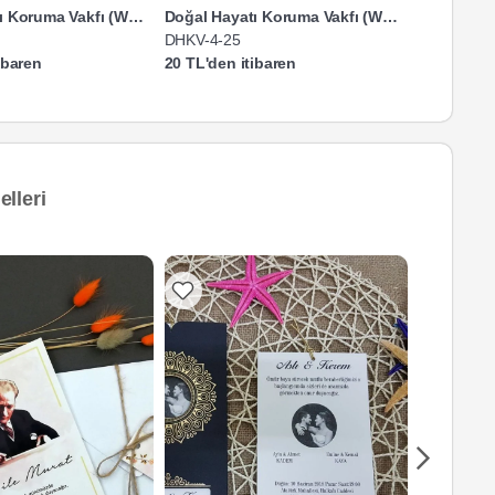
Doğal Hayatı Koruma Vakfı (WWF Türkiye)
Doğal Hayatı Koruma Vakfı (WWF Türkiye)
DHKV-4-25
DHKV-2-2
ibaren
20 TL'den itibaren
20 TL'den 
lleri