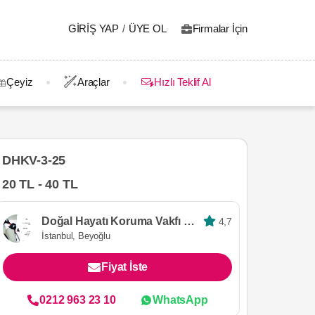
GIRIŞ YAP
/
ÜYE OL
Firmalar İçin
Çeyiz
Araçlar
Hızlı Teklif Al
DHKV-3-25
20 TL - 40 TL
Doğal Hayatı Koruma Vakfı (WWF Türkiye)
4,7
İstanbul, Beyoğlu
Fiyat İste
0212 963 23 10
WhatsApp