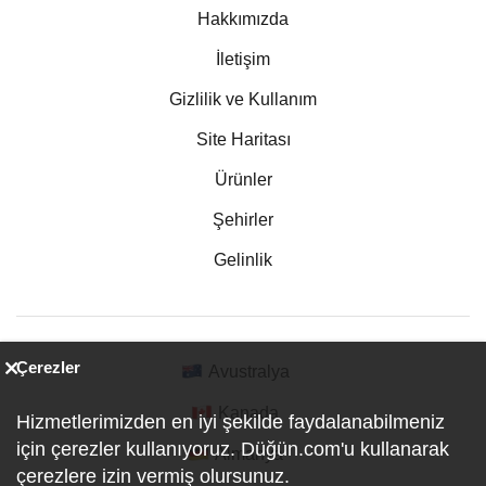
Hakkımızda
İletişim
Gizlilik ve Kullanım
Site Haritası
Ürünler
Şehirler
Gelinlik
Çerezler
Avustralya
Kanada
Hizmetlerimizden en iyi şekilde faydalanabilmeniz
için çerezler kullanıyoruz. Düğün.com'u kullanarak
Almanya
çerezlere izin vermiş olursunuz.