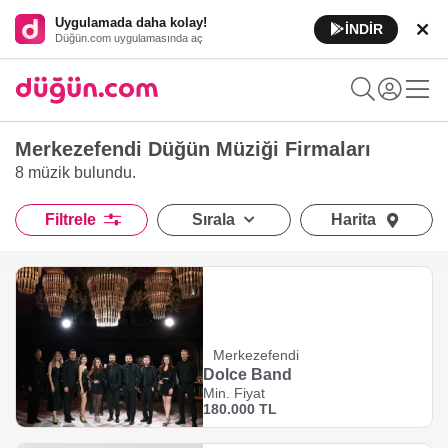
Uygulamada daha kolay!
İNDİR
Düğün.com uygulamasında aç
Merkezefendi Düğün Müziği Firmaları
8 müzik
bulundu.
Filtrele
Sırala
Harita
Merkezefendi
Dolce Band
Min. Fiyat
180.000 TL