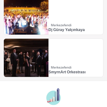
Merkezefendi
Dj Güray Yalçınkaya
Merkezefendi
SmyrnArt Orkestrası