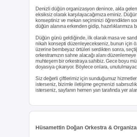
Denizli düğün organizasyon denince, akla gelen il
eksiksiz olarak karşılayacağımıza eminiz. Düğün
konseptiniz ve mekan seçiminizi öğrendikten sonra
düğün alanına erkenden gidip, hazırlıklarımıza b
Düğün günü geldiğinde, ilk olarak masa ve sanda
nikah konsepti düzenleyecekseniz, bunun için ö
üzerine bembeyaz örtüleri serdikten sonra, seçtiğ
orkestramızın sahne alacağı alanı düzenlemeye ba
muhteşem bir orkestraya sahibiz. Gece boyu müzi
doyasıya çıkarıyor. Böylece onlara, unutulmayac
Siz değerli çiftlerimiz için sunduğumuz hizmetl
isterseniz, bizimle iletişime geçmenizi sabırsızlı
isterseniz, sayfanın hemen yan tarafında yer ala
Hüsamettin Doğan Orkestra & Organizasy