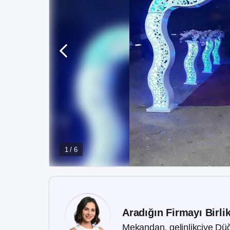
1 / 6
Aradığın Firmayı Birli
Mekandan, gelinlikçiye Düğ