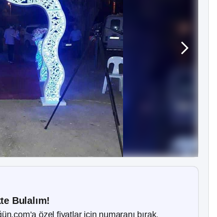
kte Bulalım!
ün.com’a özel fiyatlar için numaranı bırak.