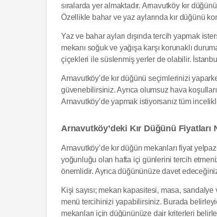
sıralarda yer almaktadır. Arnavutköy kır düğünü
Özellikle bahar ve yaz aylarında kır düğünü kons
Yaz ve bahar ayları dışında tercih yapmak iste
mekanı soğuk ve yağışa karşı korunaklı duruma g
çiçekleri ile süslenmiş yerler de olabilir. İstan
Arnavutköy’de kır düğünü seçimlerinizi yaparke
güvenebilirsiniz. Ayrıca olumsuz hava koşullar
Arnavutköy’de yapmak istiyorsanız tüm incelikle
Arnavutköy’deki Kır Düğünü Fiyatları 
Arnavutköy’de kır düğün mekanları fiyat yelpaze
yoğunluğu olan hafta içi günlerini tercih etmeni
önemlidir. Ayrıca düğününüze davet edeceğiniz m
Kişi sayısı; mekan kapasitesi, masa, sandalye ve
menü tercihinizi yapabilirsiniz. Burada belirl
mekanları için düğününüze dair kriterleri belir