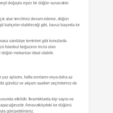
yeşil doğayla eşsiz bir düğün sunacaktır.
açık alan tercihiniz devam ederse, düğün
il bahçeler olabileceği gibi, havuz başında kır
 masa sandalye teminleri gibi konularda
ü İstanbul boğazının incisi olan
 düğün mekanları ideal olabilir.
 yaz aylarını, hafta sonlarını veya daha az
 gibi gündüz ve akşam saatleri seçimleriniz de
unda etkilidir. İkramlıklarda kişi sayısı ve
yapacağınızdır. Arnavutköydeki kır düğünü
la görüşebilirsiniz.