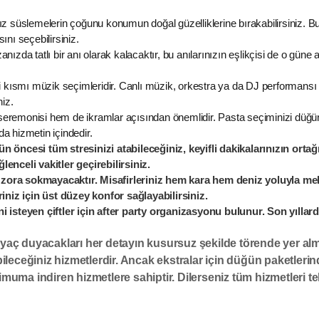
z süslemelerin çoğunu konumun doğal güzelliklerine bırakabilirsiniz. 
nı seçebilirsiniz.
zda tatlı bir anı olarak kalacaktır, bu anılarınızın eşlikçisi de o güne a
 kısmı müzik seçimleridir. Canlı müzik, orkestra ya da DJ performansı 
niz.
emonisi hem de ikramlar açısından önemlidir. Pasta seçiminizi düğünd
a hizmetin içindedir.
 öncesi tüm stresinizi atabileceğiniz, keyifli dakikalarınızın orta
lenceli vakitler geçirebilirsiniz.
ra sokmayacaktır. Misafirleriniz hem kara hem deniz yoluyla meka
iniz için üst düzey konfor sağlayabilirsiniz.
steyen çiftler için after party organizasyonu bulunur. Son yıllarda
tiyaç duyacakları her detayın kusursuz şekilde törende yer alm
leceğiniz hizmetlerdir. Ancak ekstralar için düğün paketleri
nimuma indiren hizmetlere sahiptir. Dilerseniz tüm hizmetleri t