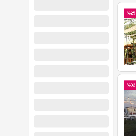
%25
%32