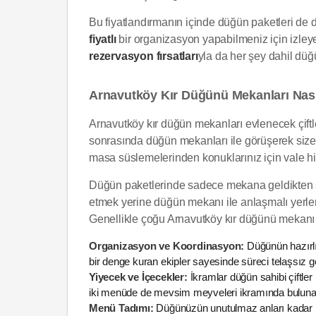
Bu fiyatlandırmanın içinde düğün paketleri de da
fiyatlı
bir organizasyon yapabilmeniz için izleye
rezervasyon fırsatları
yla da her şey dahil düğ
Arnavutköy Kır Düğünü Mekanları Nas
Arnavutköy kır düğün mekanları evlenecek çiftler 
sonrasında düğün mekanları ile görüşerek size 
masa süslemelerinden konuklarınız için vale hiz
Düğün paketlerinde sadece mekana geldikten sonra
etmek yerine düğün mekanı ile anlaşmalı yerle
Genellikle çoğu Arnavutköy kır düğünü mekanı t
Organizasyon ve Koordinasyon:
Düğünün hazırlık
bir denge kuran ekipler sayesinde süreci telaşsız geç
Yiyecek ve İçecekler:
İkramlar düğün sahibi çiftler
iki menüde de mevsim meyveleri ikramında bulunabi
Menü Tadımı:
Düğünüzün unutulmaz anları kadar i