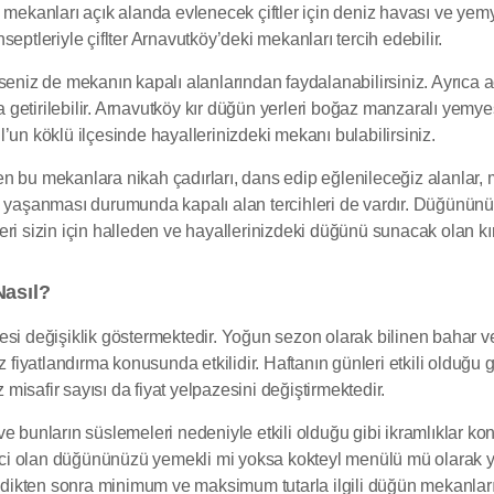
 mekanları açık alanda evlenecek çiftler için deniz havası ve yem
eptleriyle çiflter Arnavutköy’deki mekanları tercih edebilir.
rseniz de mekanın kapalı alanlarından faydalanabilirsiniz. Ayrıca 
etirilebilir. Arnavutköy kır düğün yerleri boğaz manzaralı yemyeş
bul’un köklü ilçesinde hayallerinizdeki mekanı bulabilirsiniz.
n bu mekanlara nikah çadırları, dans edip eğlenileceğiz alanlar,
ı yaşanması durumunda kapalı alan tercihleri de vardır. Düğününüz
ri sizin için halleden ve hayallerinizdeki düğünü sunacak olan kır
Nasıl?
si değişiklik göstermektedir. Yoğun sezon olarak bilinen bahar ve
z fiyatlandırma konusunda etkilidir. Haftanın günleri etkili olduğu
isafir sayısı da fiyat yelpazesini değiştirmektedir.
 bunların süslemeleri nedeniyle etkili olduğu gibi ikramlıklar konus
eyici olan düğününüzü yemekli mi yoksa kokteyl menülü mü olarak 
ledikten sonra minimum ve maksimum tutarla ilgili düğün mekanlarıy