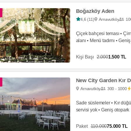
Boğazköy Aden
4,6 (11)
Arnavutköy
100
Çiçek bahçesi teması • Çim 
alanı • Menü tadımı • Geniş 
Kişi Başı
2.000
1.500 TL
New City Garden Kır 
Arnavutköy
300 - 1000
Sade süslemeler • Kır düğün
servisi yok • Geniş otopark
Paket
110.000
75.000 TL