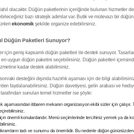
hil olacaktır. Düğün paketlerinin içeriğinde bulunan hizmetler de f
bileceğiniz bazı stratejik adımlar var. Butik ve mütevazı bir düğü
ünleri
ekonomik
şekilde organize edebilirsiniz.
ıl Düğün Paketleri Sunuyor?
için geniş kapsamlı düğün paketleri ile destek sunuyor. Tasarladığın
en uygun düğün paketini seçebilirsiniz. Düğün paketleri içerisind
metine kadar destek alabilirsiniz.
ki desteğini dışında hazırlık aşaması için de bilgi alabilirsiniz. 
rden faydalanabilirsiniz. Düğün davetiyesi, gelin arabası ve hed
arafından sunulan temel hizmetler ise şöyle:
 aşamasından itibaren mekanın organizasyon ekibi sizler için çalışır. T
irebilirsiniz.
 için önemli konulardandır. Menü seçimlerinde tercihiniz yemek ya da kokte
lirsiniz.
kramların tadı ve sunumu da önemlidir. Bu nedenle düğün gününüzden 