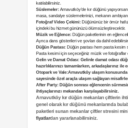
katılabilirsiniz.
Süslemeler:
Arnavutköy’de kır düğünü yapıyorsanı
masa, sandalye süslemelerinizi, mekanın ambiyansı
Fotoğraf Video Çekimi:
Düğününüz bir ömür hafızanı
içindeki bu hizmet gününüzü ölümsüzleştirecektir.
Müzik ve Eğlence:
Düğün paketlerinin en eğlenceli
Ayrıca dans gösterileri ve şovları da dahil edebilirsi
Düğün Pastası:
Düğün pastası hem pasta kesim ser
Pasta kesimi için seçeceğiniz müzik ve fotoğraflar d
Gelin ve Damat Odası:
Gelinle damat odası düğün
hazırlıklarınızı tamamlarken, arkadaşlarınız ile eğ
Otopark ve Vale:
Arnavutköy ulaşım konusunda zo
sayesinde özel araçla ulaşım sağlayan misafirler
After Party:
Düğün sonrası eğlencenin sürmesini i
ihtiyaçlarınızı mekandan karşılayabilirsiniz.
Arnavutköy kır düğün mekanları çiftlerin ih
genel olarak kır düğünü mekanlarında bulabi
paketleri sunan mekanlar çiftler stresini mi
fiyatlar
dan yararlanabilirsiniz.