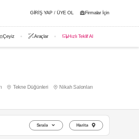
GIRIŞ YAP
/
ÜYE OL
Firmalar İçin
Çeyiz
Araçlar
Hızlı Teklif Al
ı
Tekne Düğünleri
Nikah Salonları
Sırala
Harita