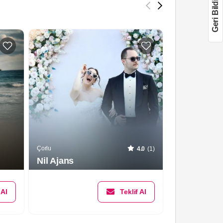
Geri Bildirim
Çorlu
Çorlu
4.0
(1)
As Prodüks
Nil Ajans
Fotoğrafçıl
 Al
Teklif Al