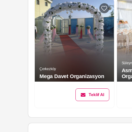
Süley
Çerkezköy
Asm
Mega Davet Organizasyon
Org
Teklif Al