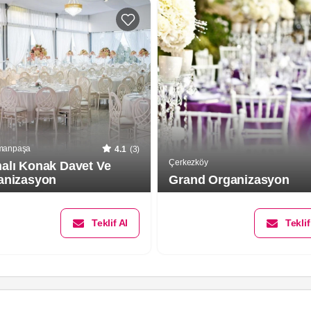
manpaşa
4.1
(3)
Çerkezköy
alı Konak Davet Ve
anizasyon
Grand Organizasyon
Teklif Al
Teklif