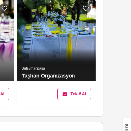
Süleymanpaşa
Süleymanpaşa
Taşhan Organizasyon
Duru Or
 Al
Teklif Al