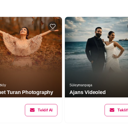
zköy
Süleymanpaşa
et Turan Photography
Ajans Videoled
Teklif Al
Teklif