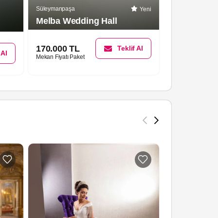
Süleymanpaşa
Yeni
Süleymanpaşa
Melba Wedding Hall
Perla Düğü
170.000 TL
Teklif Al
 Al
Mekan Fiyatı Paket