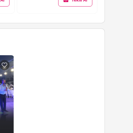
 Al
Teklif Al