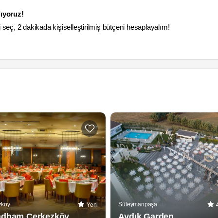
ıyoruz!
i seç, 2 dakikada kişiselleştirilmiş bütçeni hesaplayalım!
zköy
Süleymanpaşa
Yeni
dham Çerkezköy
Aydık Garden