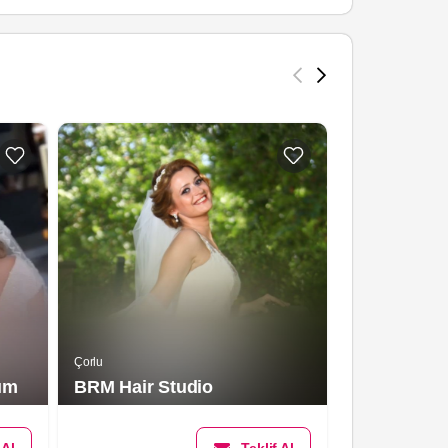
Çorlu
Çorlu
M&G Gökse
ım
BRM Hair Studio
Kuaförü