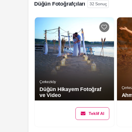
Düğün Fotoğrafçıları
32 Sonuç
Çerkezköy
Çerke
Düğün Hikayem Fotoğraf
ve Video
Ahm
Teklif Al