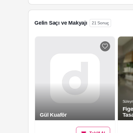
Gelin Saçı ve Makyajı
21 Sonuç
Süley
Fige
Gül Kuaför
Tas