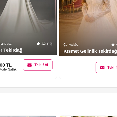
manpaşa
4.2
(10)
Çerkezköy
r Tekirdağ
Kısmet Gelinlik Tekirdağ
000 TL
Teklif Al
Teklif
Model Satılık