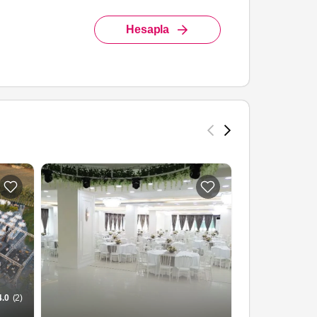
Hesapla
4.0
(2)