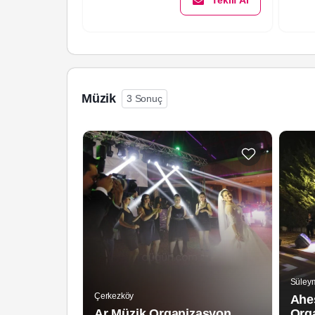
Teklif Al
Müzik
3 Sonuç
Süley
Çerkezköy
Ahe
Ar Müzik Organizasyon
Org