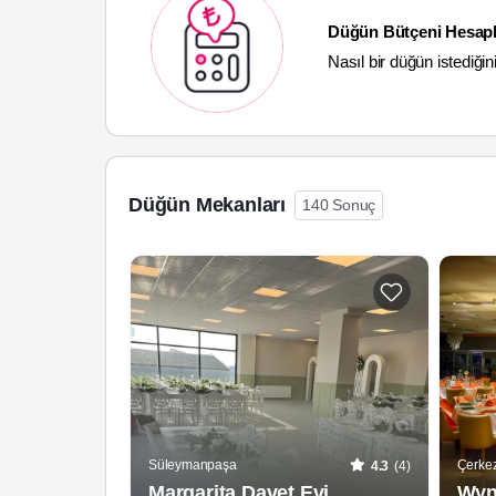
Düğün Bütçeni Hesapl
Nasıl bir düğün istediğin
Düğün Mekanları
140 Sonuç
Süleymanpaşa
Çerke
4.3
(4)
Margarita Davet Evi
Wyn