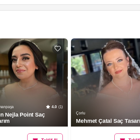
manpaşa
4.0
(1)
Çorlu
n Nejla Point Saç
arım
Mehmet Çatal Saç Tasar