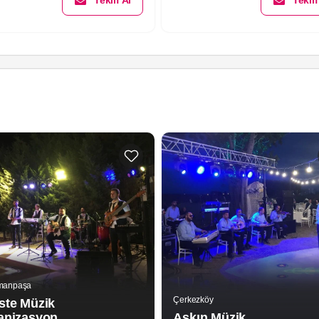
Teklif Al
Teklif
manpaşa
Çerkezköy
ste Müzik
anizasyon
Aşkın Müzik