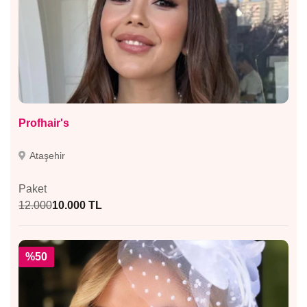
Profhair's
Ataşehir
Paket
12.000
10.000 TL
%50