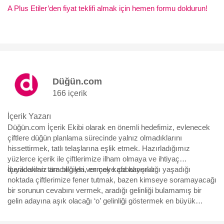
A Plus Etiler’den fiyat teklifi almak için hemen formu doldurun!
Düğün.com
166 içerik
İçerik Yazarı
Düğün.com İçerik Ekibi olarak en önemli hedefimiz, evlenecek
çiftlere düğün planlama sürecinde yalnız olmadıklarını
hissettirmek, tatlı telaşlarına eşlik etmek. Hazırladığımız
yüzlerce içerik ile çiftlerimize ilham olmaya ve ihtiyaç
duyacakları tüm bilgileri vermeye çabalıyoruz.
İçeriklerimiz aracılığıyla, en çok kafa karışıklığı yaşadığı
noktada çiftlerimize fener tutmak, bazen kimseye soramayacağı
bir sorunun cevabını vermek, aradığı gelinliği bulamamış bir
gelin adayına aşık olacağı ‘o’ gelinliği göstermek en büyük
motivasyonumuz. Yürüdükleri bu uzun, bazen eğlenceli bazen
çetin yolda, yüzbinlerce çiftin yol arkadaşı olmaktan büyük