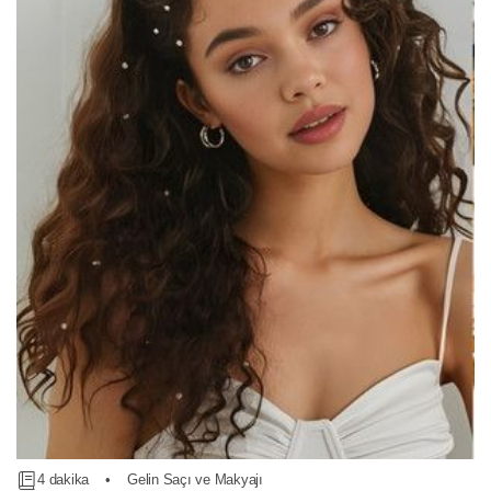
4 dakika
•
Gelin Saçı ve Makyajı