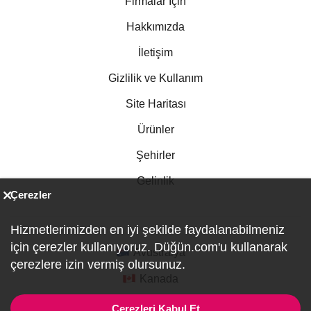
Firmalar İçin
Hakkımızda
İletişim
Gizlilik ve Kullanım
Site Haritası
Ürünler
Şehirler
Gelinlik
Çerezler
Hizmetlerimizden en iyi şekilde faydalanabilmeniz
için çerezler kullanıyoruz. Düğün.com'u kullanarak
Avustralya
çerezlere izin vermiş olursunuz.
Kanada
Almanya
Çerezleri Kabul Et