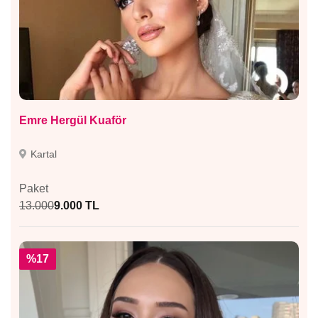
Emre Hergül Kuaför
Kartal
Paket
13.000
9.000 TL
%17