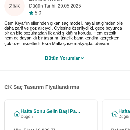
Z&K
Düğün Tarihi: 29.05.2025
5,0
Cem Kıyar’ın ellerinden çıkan saç modeli, hayal ettiğimden bile
daha zarif ve göz alıcıydı. Öylesine özenliydi ki, gece boyunca
bir an bile bozulmadan ilk anki şıklığını korudu. Hem estetik
hem de dayanıklı bir tasarım, üstelik bana kendimi gerçekten
çok özel hissettirdi. Esra Malkoç ise makyajda
...
devam
Bütün Yorumlar
CK Saç Tasarım Fiyatlandırma
Hafta Sonu Geli̇n Başi Paketi̇
Düğün
Düğü