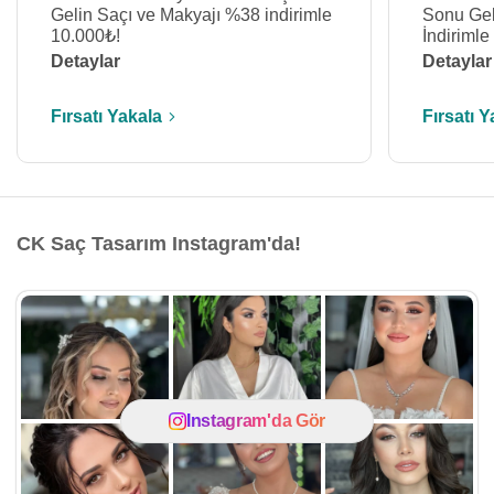
Gelin Saçı ve Makyajı %38 indirimle
Sonu Gel
10.000₺!
İndirimle
Detaylar
Detaylar
Fırsatı Yakala
Fırsatı Y
CK Saç Tasarım Instagram'da!
Instagram'da Gör