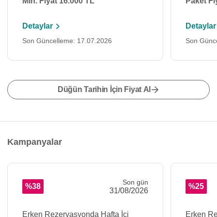
Min. Fiyat 16.000 TL
Paket Fi
Detaylar
Detaylar
Son Güncelleme: 17.07.2026
Son Günce
Düğün Tarihin İçin Fiyat Al
Kampanyalar
Son gün
%38
%25
31/08/2026
Erken Rezervasyonda Hafta İçi
Erken Re