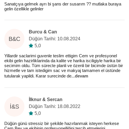
Sanatçıya gelmek ayrı bi şans der susarım ?? mutlaka buraya
gelin özellikle gelinler
Burcu & Can
B&C
Düğün Tarihi: 10.08.2024
5,0
Yillardir saclarimi guvenle teslim ettigim Cem ve profesyonel
ekibi gelin hazirliklarinda da kalite ve harika isciligiyle harika bir
secimim oldu. Tüm sürecte planli ve özenli bir bicimde üstün bir
hizmetle ve tam istedigim sac ve makyaj tamamen el üstünde
tutularak yapildi. Karar surecinde de
...
devam
İlknur & Sercan
İ&S
Düğün Tarihi: 18.08.2022
5,0
Düğün günü stressiz bir şekilde hazırlanmak isteyen herkese
Cem Bey ve ekibinin profesyonelliğini tercih etmelerini