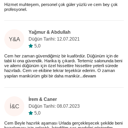
Hizmet muhteşem, personel çok güler yüzlü ve cem bey çok
profesyonel.
Yağmur & Abdullah
Y&A
Düğün Tarihi: 12.07.2021
5,0
Cem her zaman güvendiğimiz bir kuafördür. Düğünüm için de
tabii ki ona güvendik. Harika iş çıkardı. Tertemiz salonunda beni
ve ailemi düğünüm için özel hissettire hissettire yeterli sürede
hazırladı. Cem ve ekibine tekrar teşekkür ederim. O zaman
yapılan manikürüm gibi bir daha manikür
...
devam
İrem & Caner
İ&C
Düğün Tarihi: 08.07.2023
5,0
Cem Beyle hazırlık aşaması Urlada gerçekleşecek şekilde beni
hazırlaması için anlaştık. İstediğim saç modelini gösterdim.