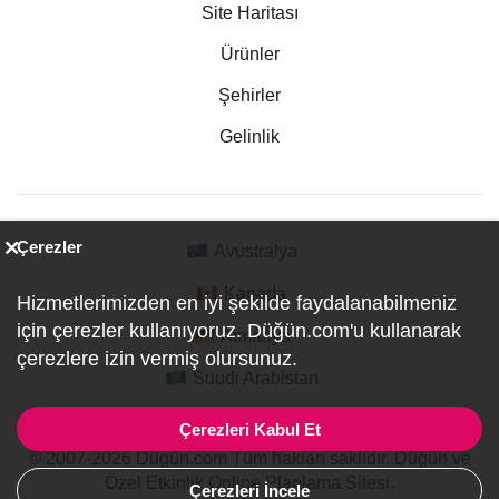
Site Haritası
Ürünler
Şehirler
Gelinlik
Çerezler
Avustralya
Kanada
Hizmetlerimizden en iyi şekilde faydalanabilmeniz
için çerezler kullanıyoruz. Düğün.com'u kullanarak
Almanya
çerezlere izin vermiş olursunuz.
Suudi Arabistan
Çerezleri Kabul Et
© 2007-2026 Düğün.com Tüm hakları saklıdır. Düğün ve
Özel Etkinlik Online Planlama Sitesi.
Çerezleri İncele