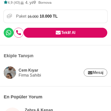
4,9 (43)
4. yıl
Bornova
Paket
10.000 TL
16.000
Teklif Al
Ekiple Tanışın
Cem Kıyar
Mesaj
Firma Sahibi
En Popüler Yorum
Zehra & Kenan