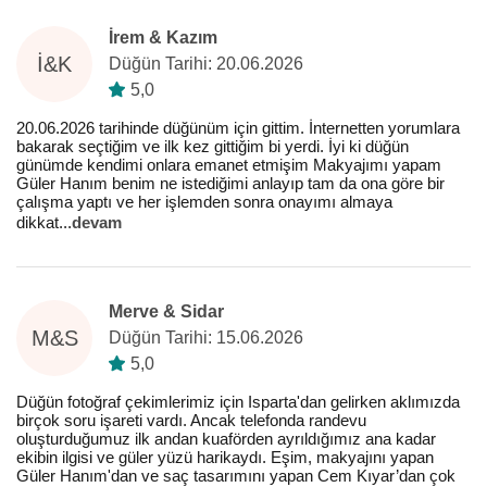
İrem & Kazım
İ&K
Düğün Tarihi: 20.06.2026
5,0
20.06.2026 tarihinde düğünüm için gittim. İnternetten yorumlara
bakarak seçtiğim ve ilk kez gittiğim bi yerdi. İyi ki düğün
günümde kendimi onlara emanet etmişim Makyajımı yapam
Güler Hanım benim ne istediğimi anlayıp tam da ona göre bir
çalışma yaptı ve her işlemden sonra onayımı almaya
dikkat
...
devam
Merve & Sidar
M&S
Düğün Tarihi: 15.06.2026
5,0
Düğün fotoğraf çekimlerimiz için Isparta'dan gelirken aklımızda
birçok soru işareti vardı. Ancak telefonda randevu
oluşturduğumuz ilk andan kuaförden ayrıldığımız ana kadar
ekibin ilgisi ve güler yüzü harikaydı. Eşim, makyajını yapan
Güler Hanım'dan ve saç tasarımını yapan Cem Kıyar’dan çok