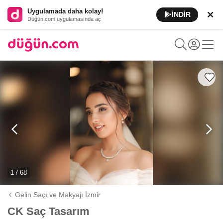
Uygulamada daha kolay!
İNDİR
Düğün.com uygulamasında aç
1 / 68
Gelin Saçı ve Makyajı İzmir
CK Saç Tasarım