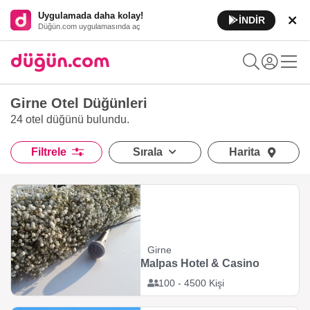
Uygulamada daha kolay!
İNDİR
Düğün.com uygulamasında aç
Girne Otel Düğünleri
24 otel düğünü
bulundu.
Filtrele
Sırala
Harita
Girne
Malpas Hotel & Casino
100 - 4500 Kişi