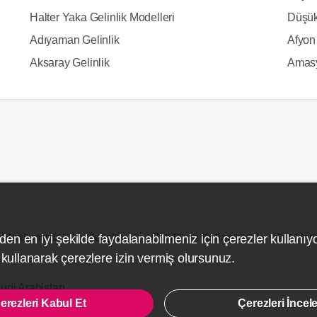
Halter Yaka Gelinlik Modelleri
Düşük
Adıyaman Gelinlik
Afyon 
Aksaray Gelinlik
Amasy
Hakkımızda
İletişim
Gizlilik ve Kullanım
Site Hari
den en iyi şekilde faydalanabilmeniz için çerezler kullanıy
ullanarak çerezlere izin vermiş olursunuz.
udi Arabistan
erezleri Kabul Et
Çerezleri İncel