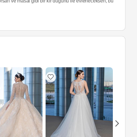
yorsan ve masal gibi bir kır düğünü ile evleneceksen, bu