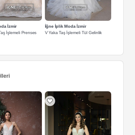
oda İzmir
İğne İplik Moda İzmir
İğne İplik
aş İşlemeli Prenses
V Yaka Taş İşlemeli Tül Gelinlik
Taş İşlemel
leri