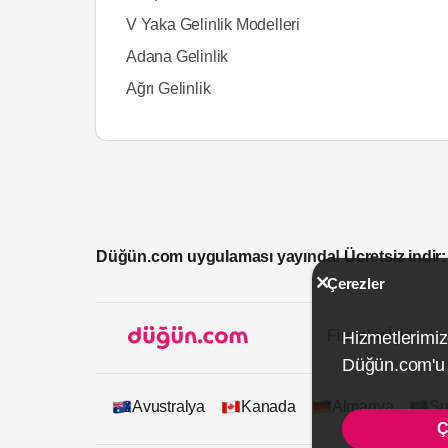
V Yaka Gelinlik Modelleri
Adana Gelinlik
Ağrı Gelinlik
Düğün.com uygulaması yayında! Ücretsiz indir:
Çerezler
Firmalar İçin
Hizmetlerimiz
Düğün.com'u k
Avustralya
Kanada
Almanya
Su
Ç