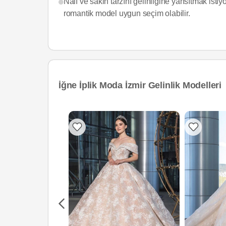
Naif ve sakin tarzını gelinliğine yansıtmak isti
romantik model uygun seçim olabilir.
İğne İplik Moda İzmir Gelinlik Modelleri