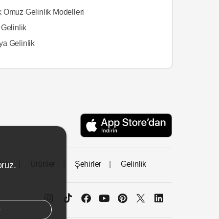
 Omuz Gelinlik Modelleri
Gelinlik
a Gelinlik
tası
Ürünler
Şehirler
Gelinlik
oruz.
e