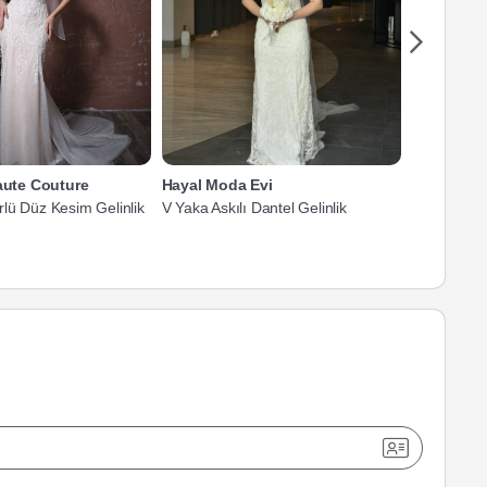
Haute Couture
Hayal Moda Evi
Filizin M
lü Düz Kesim Gelinlik
V Yaka Askılı Dantel Gelinlik
V Yaka Askı
Gelinlik