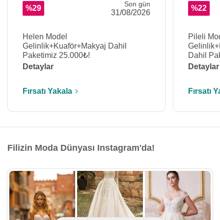
Son gün
%29
%22
31/08/2026
Helen Model
Pileli Mo
Gelinlik+Kuaför+Makyaj Dahil
Gelinlik
Paketimiz 25.000₺!
Dahil Pa
Detaylar
Detaylar
Fırsatı Yakala
Fırsatı Y
Filizin Moda Dünyası Instagram'da!