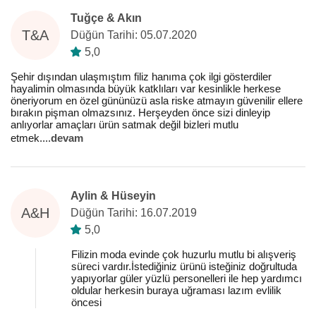
Tuğçe & Akın
T&A
Düğün Tarihi: 05.07.2020
5,0
Şehir dışından ulaşmıştım filiz hanıma çok ilgi gösterdiler
hayalimin olmasında büyük katklıları var kesinlikle herkese
öneriyorum en özel gününüzü asla riske atmayın güvenilir ellere
bırakın pişman olmazsınız. Herşeyden önce sizi dinleyip
anlıyorlar amaçları ürün satmak değil bizleri mutlu
etmek.
...
devam
Aylin & Hüseyin
A&H
Düğün Tarihi: 16.07.2019
5,0
Filizin moda evinde çok huzurlu mutlu bi alışveriş
süreci vardır.İstediğiniz ürünü isteğiniz doğrultuda
yapıyorlar güler yüzlü personelleri ile hep yardımcı
oldular herkesin buraya uğraması lazım evlilik
öncesi