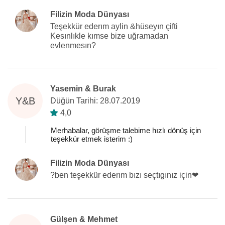
Filizin Moda Dünyası
Teşekkür ederım aylin &hüseyın çifti
Kesınlıkle kımse bize uğramadan
evlenmesın?
Yasemin & Burak
Y&B
Düğün Tarihi: 28.07.2019
4,0
Merhabalar, görüşme talebime hızlı dönüş için
teşekkür etmek isterim :)
Filizin Moda Dünyası
?ben teşekkür ederım bızı seçtıgınız için❤️
Gülşen & Mehmet