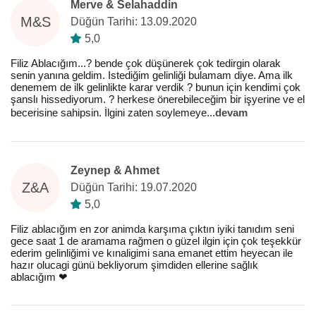
Merve & Selahaddin
M&S
Düğün Tarihi: 13.09.2020
5,0
Filiz Ablacığım...? bende çok düşünerek çok tedirgin olarak
senin yanına geldim. Istediğim gelinliği bulamam diye. Ama ilk
denemem de ilk gelinlikte karar verdik ? bunun için kendimi çok
şanslı hissediyorum. ? herkese önerebileceğim bir işyerine ve el
becerisine sahipsin. İlgini zaten soylemeye
...
devam
Zeynep & Ahmet
Z&A
Düğün Tarihi: 19.07.2020
5,0
Filiz ablacığım en zor animda karşıma çıktın iyiki tanıdım seni
gece saat 1 de aramama rağmen o güzel ilgin için çok teşekkür
ederim gelinliğimi ve kınaligimi sana emanet ettim heyecan ile
hazır olucagi günü bekliyorum şimdiden ellerine sağlık
ablacığım ❤️