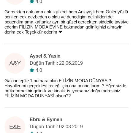
4,0
Gercekten cok ama cok ilgililerdi hem Anlayışlı hem Güler yüzlü
beni en cok cezbeden o oldu ve denedigim gelinlikleri de
begendim ama kaftanlar ayri bir güzel gercekten siddetle tavsiye
ederim FİLİZIN MODA EVİNE bakmadan gelinilginizi almayin
derim cek Teşekkür ederim ❤
Aysel & Yasin
A&Y
Düğün Tarihi: 22.06.2019
4,0
Gaziantep'te 1 numara olan FİLİZİN MODA DÜNYASI?
Hayallerimi gerçekleştireceği için ona minnettarım ? Eğer sizde
mükemmel bir gelinlik ve kinalik istiyorsanız doğru adresiniz
FİLİZİN MODA DUNYASİ olsun??
Ebru & Eymen
E&E
Düğün Tarihi: 02.03.2019