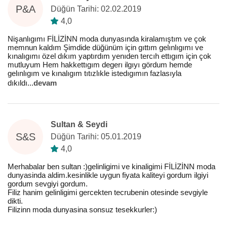
P&A
Düğün Tarihi: 02.02.2019
4,0
Nişanlıgımı FİLİZİNN moda dunyasında kiralamıştım ve çok
memnun kaldım Şimdide düğünüm için gıttım gelınlıgımı ve
kınalıgımı özel dıkım yaptırdım yenıden tercıh ettıgım için çok
mutluyum Hem hakkettıgım degerı ilgıyı gördum hemde
gelınlıgım ve kınalıgım tıtızlıkle istedıgımın fazlasıyla
dıkıldı
...
devam
Sultan & Seydi
S&S
Düğün Tarihi: 05.01.2019
4,0
Merhabalar ben sultan :)gelinligimi ve kinaligimi FİLİZİNN moda
dunyasinda aldim.kesinlikle uygun fiyata kaliteyi gordum ilgiyi
gordum sevgiyi gordum.
Filiz hanim gelinligimi gercekten tecrubenin otesinde sevgiyle
dikti.
Filizinn moda dunyasina sonsuz tesekkurler:)