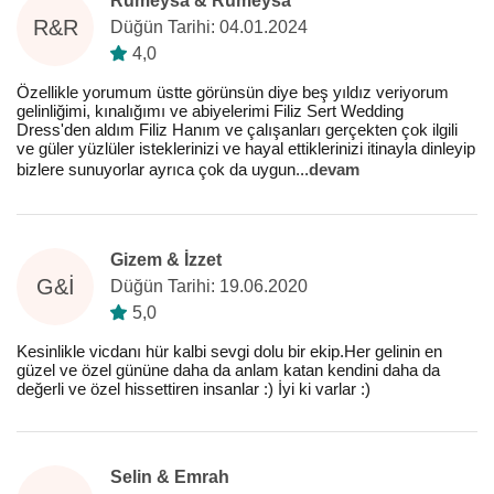
Rümeysa & Rümeysa
R&R
Düğün Tarihi: 04.01.2024
4,0
Özellikle yorumum üstte görünsün diye beş yıldız veriyorum
gelinliğimi, kınalığımı ve abiyelerimi Filiz Sert Wedding
Dress'den aldım Filiz Hanım ve çalışanları gerçekten çok ilgili
ve güler yüzlüler isteklerinizi ve hayal ettiklerinizi itinayla dinleyip
bizlere sunuyorlar ayrıca çok da uygun
...
devam
Gizem & İzzet
G&İ
Düğün Tarihi: 19.06.2020
5,0
Kesinlikle vicdanı hür kalbi sevgi dolu bir ekip.Her gelinin en
güzel ve özel gününe daha da anlam katan kendini daha da
değerli ve özel hissettiren insanlar :) İyi ki varlar :)
Selin & Emrah