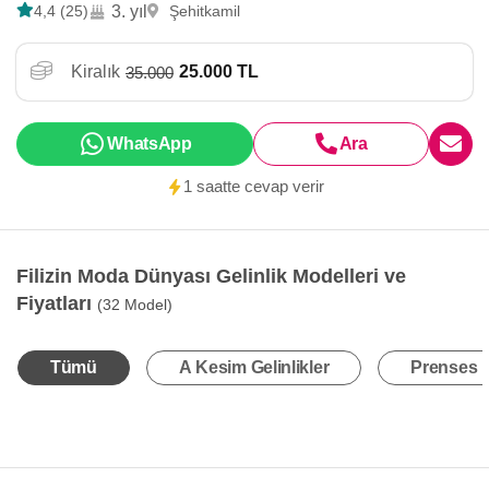
4,4 (25)
3. yıl
Şehitkamil
Kiralık
25.000 TL
35.000
WhatsApp
Ara
1 saatte cevap verir
Filizin Moda Dünyası Gelinlik Modelleri ve
Fiyatları
(32 Model)
Tümü
A Kesim Gelinlikler
Prenses K