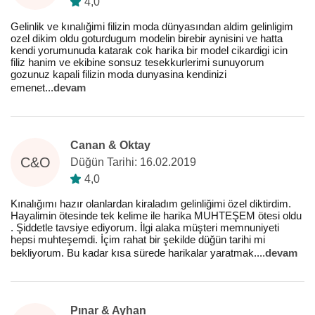
4,0
Gelinlik ve kınalığimi filizin moda dünyasından aldim gelinligim
ozel dikim oldu goturdugum modelin birebir aynisini ve hatta
kendi yorumunuda katarak cok harika bir model cikardigi icin
filiz hanim ve ekibine sonsuz tesekkurlerimi sunuyorum
gozunuz kapali filizin moda dunyasina kendinizi
emenet
...
devam
Canan & Oktay
C&O
Düğün Tarihi: 16.02.2019
4,0
Kınalığımı hazır olanlardan kiraladım gelinliğimi özel diktirdim.
Hayalimin ötesinde tek kelime ile harika MUHTEŞEM ötesi oldu
. Şiddetle tavsiye ediyorum. İlgi alaka müşteri memnuniyeti
hepsi muhteşemdi. İçim rahat bir şekilde düğün tarihi mi
bekliyorum. Bu kadar kısa sürede harikalar yaratmak.
...
devam
Pınar & Ayhan