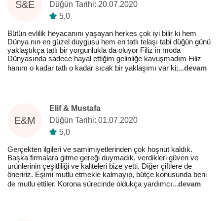
S&E
Düğün Tarihi: 20.07.2020
5,0
Bütün evlilik heyacanını yaşayan herkes çok iyi bilir ki hem
Dünya nın en güzel duygusu hem en tatlı telaşı tabi düğün günü
yaklaştıkça tatlı bir yorgunlukla da oluyor Filiz in moda
Dünyasında sadece hayal ettiğim gelinliğe kavuşmadım Filiz
hanım o kadar tatlı o kadar sıcak bir yaklaşımı var ki;
...
devam
Elif & Mustafa
E&M
Düğün Tarihi: 01.07.2020
5,0
Gerçekten ilgileri ve samimiyetlerinden çok hoşnut kaldık.
Başka firmalara gitme gereği duymadık, verdikleri güven ve
ürünlerinin çeşitliliği ve kaliteleri bize yetti. Diğer çiftlere de
öneririz. Eşimi mutlu etmekle kalmayıp, bütçe konusunda beni
de mutlu ettiler. Korona sürecinde oldukça yardımcı
...
devam