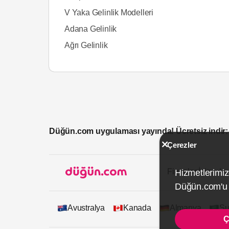
V Yaka Gelinlik Modelleri
Adana Gelinlik
Ağrı Gelinlik
Düğün.com uygulaması yayında! Ücretsiz indir:
Çerezler
Firmalar İçin
Hizmetlerimiz
Düğün.com'u k
Avustralya
Kanada
Almanya
Su
Ç