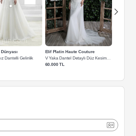
a Dünyası
Elif Platin Haute Couture
Filizin M
z Dantelli Gelinlik
V Yaka Dantel Detaylı Düz Kesim
V Yaka Askı
Gelinlik
Gelinlik
60.000 TL