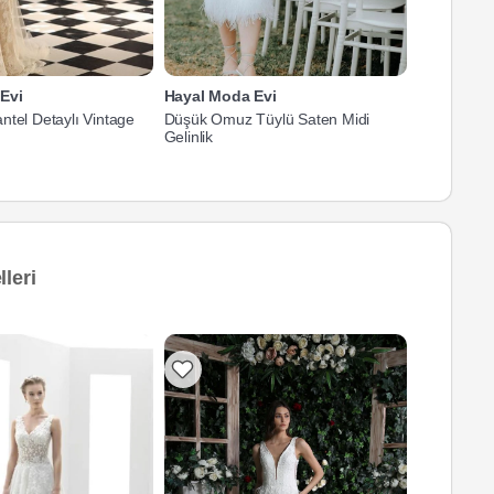
Evi
Hayal Moda Evi
Hayal Mod
ntel Detaylı Vintage
Düşük Omuz Tüylü Saten Midi
Hakim Yaka
Gelinlik
Gelinlik
leri