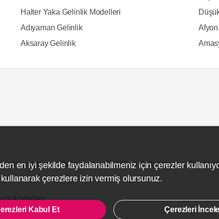
Halter Yaka Gelinlik Modelleri
Düşük
Adıyaman Gelinlik
Afyon 
Aksaray Gelinlik
Amasy
Hakkımızda
İletişim
Gizlilik ve Kullanım
Site Hari
den en iyi şekilde faydalanabilmeniz için çerezler kullanıy
ullanarak çerezlere izin vermiş olursunuz.
udi Arabistan
erezleri Kabul Et
Çerezleri İncel