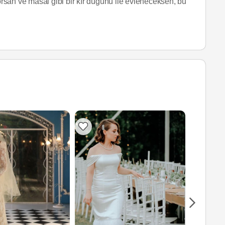
yorsan ve masal gibi bir kır düğünü ile evleneceksen, bu