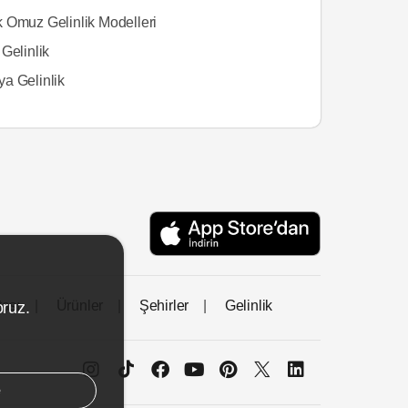
 Omuz Gelinlik Modelleri
Gelinlik
a Gelinlik
tası
Ürünler
Şehirler
Gelinlik
oruz.
e