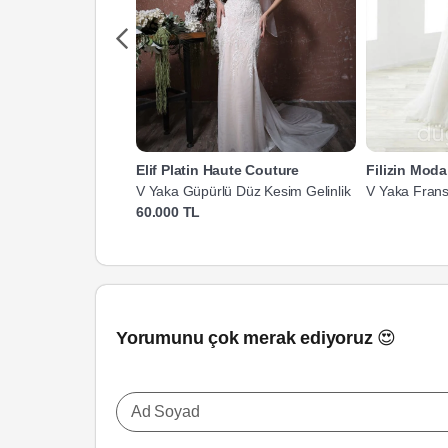
Elif Platin Haute Couture
Filizin Mod
V Yaka Güpürlü Düz Kesim Gelinlik
V Yaka Fransı
60.000 TL
Yorumunu çok merak ediyoruz 😍
Ad Soyad