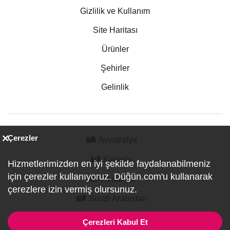
Gizlilik ve Kullanım
Site Haritası
Ürünler
Şehirler
Gelinlik
Çerezler
Avustralya
Kanada
Hizmetlerimizden en iyi şekilde faydalanabilmeniz
için çerezler kullanıyoruz. Düğün.com'u kullanarak
Almanya
çerezlere izin vermiş olursunuz.
Suudi Arabistan
Çerezleri Kabul Et