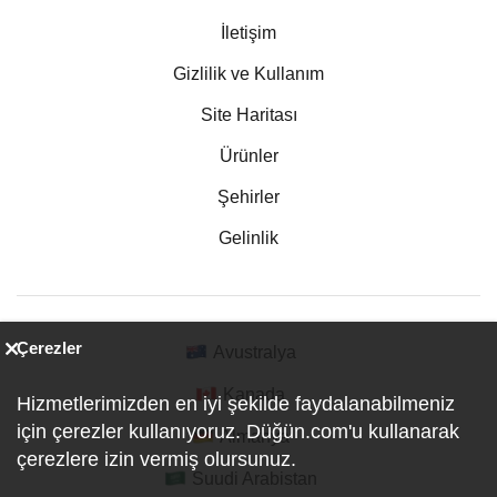
İletişim
Gizlilik ve Kullanım
Site Haritası
Ürünler
Şehirler
Gelinlik
Çerezler
Avustralya
Kanada
Hizmetlerimizden en iyi şekilde faydalanabilmeniz
için çerezler kullanıyoruz. Düğün.com'u kullanarak
Almanya
çerezlere izin vermiş olursunuz.
Suudi Arabistan