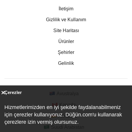
İletişim
Gizlilik ve Kullanım
Site Haritası
Ürünler
Şehirler
Gelinlik
Çerezler
Avustralya
Kanada
Hizmetlerimizden en iyi şekilde faydalanabilmeniz
için çerezler kullanıyoruz. Düğün.com'u kullanarak
Almanya
çerezlere izin vermiş olursunuz.
Suudi Arabistan