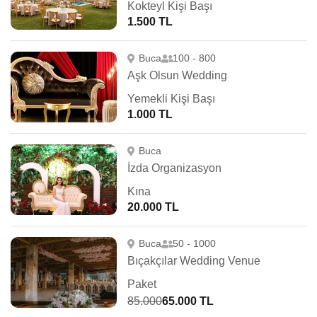
Kokteyl Kişi Başı
1.500 TL
Buca
100 - 800
Aşk Olsun Wedding
Yemekli Kişi Başı
1.000 TL
Buca
İzda Organizasyon
Kına
20.000 TL
Buca
50 - 1000
Bıçakçılar Wedding Venue
Paket
85.000
65.000 TL