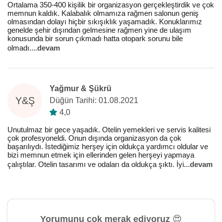
Ortalama 350-400 kişilik bir organizasyon gerçekleştirdik ve çok
memnun kaldık. Kalabalık olmamıza rağmen salonun geniş
olmasından dolayı hiçbir sıkışıklık yaşamadık. Konuklarımız
genelde şehir dışından gelmesine rağmen yine de ulaşım
konusunda bir sorun çıkmadı hatta otopark sorunu bile
olmadı.
...
devam
Yağmur & Şükrü
Y&Ş
Düğün Tarihi: 01.08.2021
4,0
Unutulmaz bir gece yaşadık. Otelin yemekleri ve servis kalitesi
çok profesyoneldi. Onun dışında organizasyon da çok
başarılıydı. İstediğimiz herşey için oldukça yardımcı oldular ve
bizi memnun etmek için ellerinden gelen herşeyi yapmaya
çalıştılar. Otelin tasarımı ve odaları da oldukça şıktı. İyi
...
devam
Yorumunu çok merak ediyoruz 😍