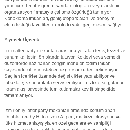
yönetiyor. Tercihe göre dışarıdan fotoğrafçı veya farklı bir
organizasyon firmasıyla çalışma özgürlüğü tanınıyor.
Konaklama imkanları, geniş otopark alanı ve deneyimli
ekip desteği davetlilerin konforlu vakit geçirmesini sağlıyor.
Yiyecek / İçecek
İzmir after party mekanları arasında yer alan tesis, lezzet ve
sunum kalitesini ön planda tutuyor. Kokteyl veya yemekli
düzenlerde hazırlanan zengin menüler, tadım imkanı
sayesinde çiftlerin isteklerine göre önceden belirleniyor.
Seçilen içerikler üzerinde değişiklikler yapılabiliyor ve
tabaklar şık sunumlarla servis ediliyor. Titizlikle kurgulanan
ikram akışı sayesinde tüm kutlamalar keyifli bir şekilde
tamamlanıyor.
İzmir en iyi after party mekanları arasında konumlanan
DoubleTree by Hilton İzmir Airport, merkezi lokasyonu ve
lüks hizmet anlayışıyla en özel gecelere ev sahipliği
yapıyor. Siz de ayrıntılı bilgi edinmek ve avantajlı fiyat