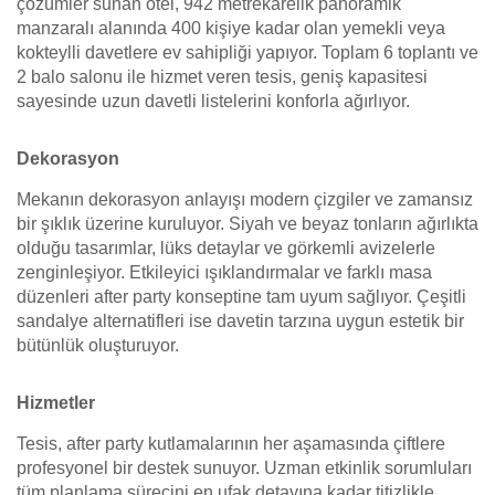
çözümler sunan otel, 942 metrekarelik panoramik
manzaralı alanında 400 kişiye kadar olan yemekli veya
kokteylli davetlere ev sahipliği yapıyor. Toplam 6 toplantı ve
2 balo salonu ile hizmet veren tesis, geniş kapasitesi
sayesinde uzun davetli listelerini konforla ağırlıyor.
Dekorasyon
Mekanın dekorasyon anlayışı modern çizgiler ve zamansız
bir şıklık üzerine kuruluyor. Siyah ve beyaz tonların ağırlıkta
olduğu tasarımlar, lüks detaylar ve görkemli avizelerle
zenginleşiyor. Etkileyici ışıklandırmalar ve farklı masa
düzenleri after party konseptine tam uyum sağlıyor. Çeşitli
sandalye alternatifleri ise davetin tarzına uygun estetik bir
bütünlük oluşturuyor.
Hizmetler
Tesis, after party kutlamalarının her aşamasında çiftlere
profesyonel bir destek sunuyor. Uzman etkinlik sorumluları
tüm planlama sürecini en ufak detayına kadar titizlikle