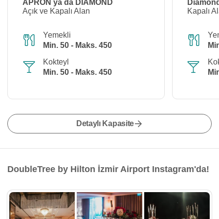
APRON ya da DIAMOND
Diamond
Açık ve Kapalı Alan
Kapalı A
Yemekli
Ye
Min. 50 - Maks. 450
Min
Kokteyl
Kok
Min. 50 - Maks. 450
Min
Detaylı Kapasite
DoubleTree by Hilton İzmir Airport Instagram'da!