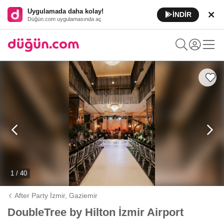
Uygulamada daha kolay!
İNDİR
Düğün.com uygulamasında aç
1 / 40
After Party İzmir,
Gaziemir
DoubleTree by Hilton İzmir Airport