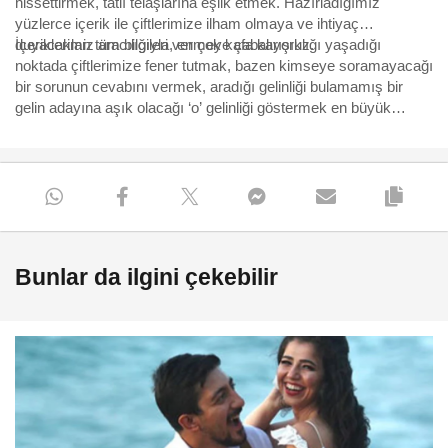
hissettirmek, tatlı telaşlarına eşlik etmek. Hazırladığımız
yüzlerce içerik ile çiftlerimize ilham olmaya ve ihtiyaç
duyacakları tüm bilgileri vermeye çabalıyoruz.
İçeriklerimiz aracılığıyla, en çok kafa karışıklığı yaşadığı
noktada çiftlerimize fener tutmak, bazen kimseye soramayacağı
bir sorunun cevabını vermek, aradığı gelinliği bulamamış bir
gelin adayına aşık olacağı ‘o’ gelinliği göstermek en büyük
motivasyonumuz. Yürüdükleri bu uzun, bazen eğlenceli bazen
çetin yolda, yüzbinlerce çiftin yol arkadaşı olmaktan büyük
mutluluk duyuyoruz ve hep söylediğimiz gibi “Aşk için, aşkla
çalışıyoruz.”
Bunlar da ilgini çekebilir