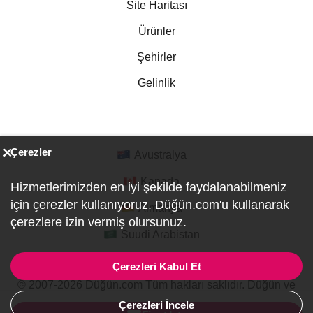
Site Haritası
Ürünler
Şehirler
Gelinlik
Çerezler
Avustralya
Kanada
Hizmetlerimizden en iyi şekilde faydalanabilmeniz
için çerezler kullanıyoruz. Düğün.com'u kullanarak
Almanya
çerezlere izin vermiş olursunuz.
Suudi Arabistan
Çerezleri Kabul Et
© 2007-2026 Düğün.com Tüm hakları saklıdır. Düğün ve
Özel Etkinlik Online Planlama Sitesi.
Çerezleri İncele
ref:PI1-1-1889