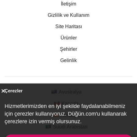
İletişim
Gizlilik ve Kullanım
Site Haritası
Ürünler
Şehirler
Gelinlik
Çerezler
Avustralya
Kanada
Hizmetlerimizden en iyi şekilde faydalanabilmeniz
için çerezler kullanıyoruz. Düğün.com'u kullanarak
Almanya
çerezlere izin vermiş olursunuz.
Suudi Arabistan