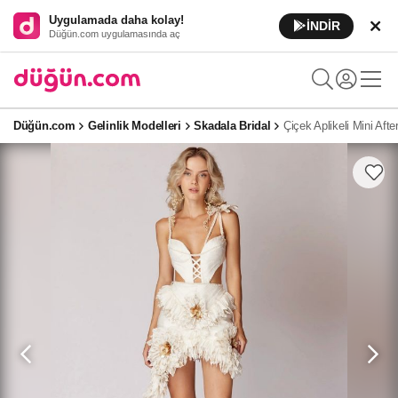
Uygulamada daha kolay!
İNDİR
Düğün.com uygulamasında aç
Düğün.com
Gelinlik Modelleri
Skadala Bridal
Çiçek Aplikeli Mini After