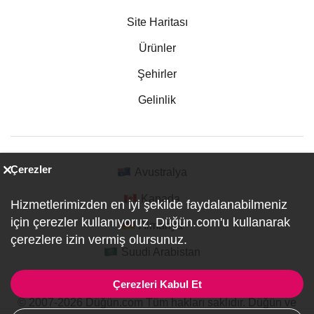
Site Haritası
Ürünler
Şehirler
Gelinlik
Çerezler
Avustralya
Kanada
Hizmetlerimizden en iyi şekilde faydalanabilmeniz
için çerezler kullanıyoruz. Düğün.com'u kullanarak
Almanya
çerezlere izin vermiş olursunuz.
Suudi Arabistan
Çerezleri Kabul Et
© 2007-2026 Düğün.com Tüm hakları saklıdır. Düğün ve