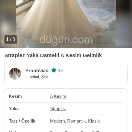
1 / 3
Straplez Yaka Dantelli A Kesim Gelinlik
Pronovias
4,2
İstanbul, Şişli
Kesim
A Kesim
Yaka
Straplez
Tarz / Özellik
Modern
,
Romantik
,
Klasik