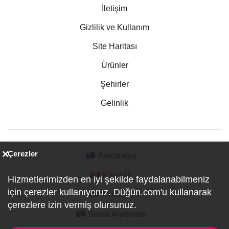
İletişim
Gizlilik ve Kullanım
Site Haritası
Ürünler
Şehirler
Gelinlik
Çerezler
Avustralya
Kanada
Hizmetlerimizden en iyi şekilde faydalanabilmeniz
için çerezler kullanıyoruz. Düğün.com'u kullanarak
Almanya
çerezlere izin vermiş olursunuz.
Suudi Arabistan