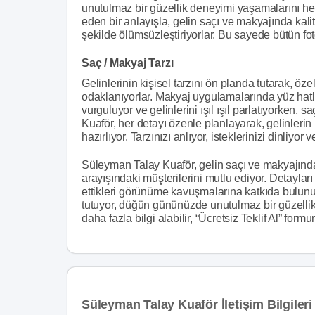
unutulmaz bir güzellik deneyimi yaşamalarını hede
eden bir anlayışla, gelin saçı ve makyajında kalit
şekilde ölümsüzleştiriyorlar. Bu sayede bütün foto
Saç / Makyaj Tarzı
Gelinlerinin kişisel tarzını ön planda tutarak, ö
odaklanıyorlar. Makyaj uygulamalarında yüz hatla
vurguluyor ve gelinlerini ışıl ışıl parlatıyorken,
Kuaför, her detayı özenle planlayarak, gelinlerin
hazırlıyor. Tarzınızı anlıyor, isteklerinizi dinliyo
Süleyman Talay Kuaför, gelin saçı ve makyajında 
arayışındaki müşterilerini mutlu ediyor. Detayları 
ettikleri görünüme kavuşmalarına katkıda bulunuy
tutuyor, düğün gününüzde unutulmaz bir güzellik 
daha fazla bilgi alabilir, “Ücretsiz Teklif Al” form
Süleyman Talay Kuaför İletişim Bilgileri