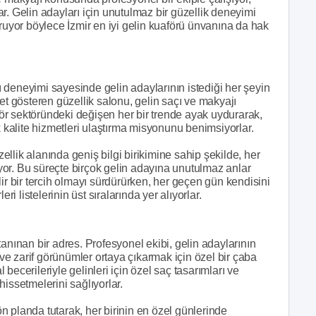
lar. Gelin adayları için unutulmaz bir güzellik deneyimi
uruyor böylece İzmir en iyi gelin kuaförü ünvanına da hak
 deneyimi sayesinde gelin adaylarının istediği her şeyin
et gösteren güzellik salonu, gelin saçı ve makyajı
r sektöründeki değişen her bir trende ayak uydurarak,
alite hizmetleri ulaştırma misyonunu benimsiyorlar.
llik alanında geniş bilgi birikimine sahip şekilde, her
şıyor. Bu süreçte birçok gelin adayına unutulmaz anlar
ir bir tercih olmayı sürdürürken, her geçen gün kendisini
ri listelerinin üst sıralarında yer alıyorlar.
anınan bir adres. Profesyonel ekibi, gelin adaylarının
 ve zarif görünümler ortaya çıkarmak için özel bir çaba
l becerileriyle gelinleri için özel saç tasarımları ve
issetmelerini sağlıyorlar.
 planda tutarak, her birinin en özel günlerinde