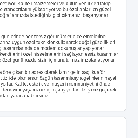
fliyor. Kaliteli malzemeler ve bütün yenilikleri takip
e standartlarını yükseltiyor ve bu özel anları en güzel
ğraflarınızda istediğiniz gibi çıkmanızı başarıyorlar.
zel günlerinde benzersiz görünümler elde etmelerine
rına uygun özel teknikler kullanarak doğal güzellikleri
 saç tasarımlarında da modern dokunuşlar yapıyorlar.
 kendilerini özel hissetmelerini sağlayan eşsiz tasarımlar
r ve özel gününüzde sizin için unutulmaz imzalar atıyorlar.
öne çıkan bir adres olarak İzmir gelin saçı kuaför
titizlikle planlanan özgün tasarımlarıyla gelinlerin hayal
orlar. Kalite, estetik ve müşteri memnuniyetini önde
deneyimi yaşamanız için çalışıyorlar. İletişime geçerek
undan yararlanabilirsiniz.