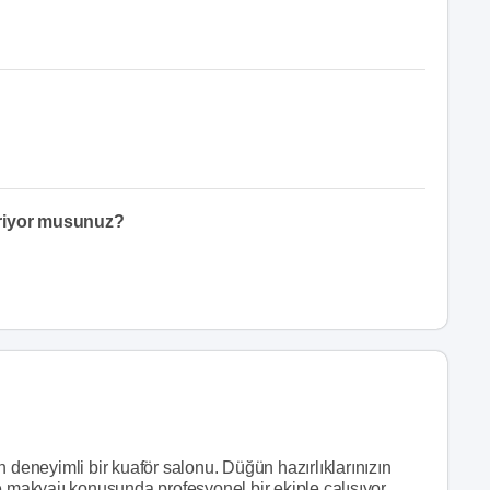
eriyor musunuz?
 deneyimli bir kuaför salonu. Düğün hazırlıklarınızın
e makyajı konusunda profesyonel bir ekiple çalışıyor,