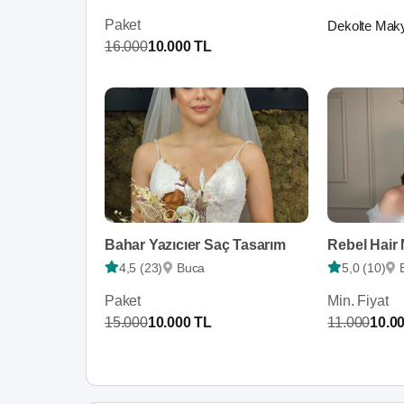
Paket
Dekolte Maky
16.000
10.000 TL
Bahar Yazıcıer Saç Tasarım
Rebel Hair
4,5 (23)
Buca
5,0 (10)
Paket
Min. Fiyat
15.000
10.000 TL
11.000
10.0