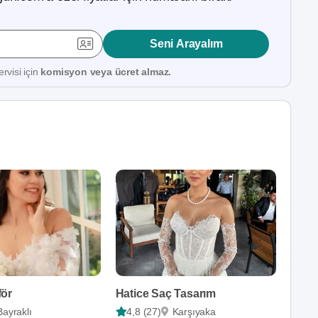
Seni Arayalım
rvisi için
komisyon veya ücret almaz.
för
Hatice Saç Tasarım
Bayraklı
4,8 (27)
Karşıyaka