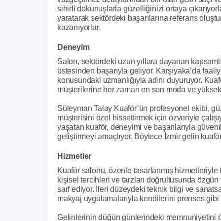
sihirli dokunuşlarla güzelliğinizi ortaya çıkarıyor
yaratarak sektördeki başarılarına referans oluşt
kazanıyorlar.
Deneyim
Salon, sektördeki uzun yıllara dayanan kapsamlı
üstesinden başarıyla geliyor. Karşıyaka’da faaliy
konusundaki uzmanlığıyla adını duyuruyor. Kuafö
müşterilerine her zaman en son moda ve yüksek k
Süleyman Talay Kuaför’ün profesyonel ekibi, güze
müşterisini özel hissettirmek için özveriyle çalı
yaşatan kuaför, deneyimi ve başarılarıyla güvenil
geliştirmeyi amaçlıyor. Böylece İzmir gelin kuaförle
Hizmetler
Kuaför salonu, özenle tasarlanmış hizmetleriyle t
kişisel tercihleri ve tarzları doğrultusunda özgün
sarf ediyor. İleri düzeydeki teknik bilgi ve sanatsa
makyaj uygulamalarıyla kendilerini prenses gibi h
Gelinlerinin düğün günlerindeki memnuniyetini ön