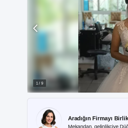
1 / 9
Aradığın Firmayı Birli
Mekandan, gelinlikçiye Düğ