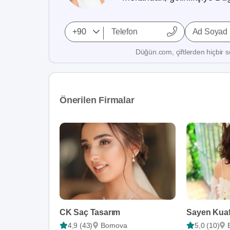
Ad Soyad
Düğün.com, çiftlerden hiçbir se
Önerilen Firmalar
CK Saç Tasarım
Sayen Kua
4,9 (43)
Bornova
5,0 (10)