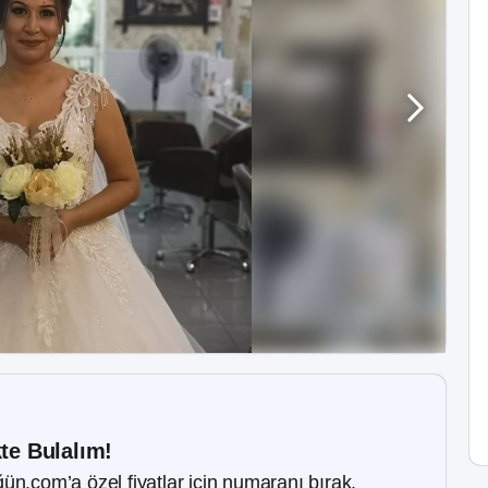
kte Bulalım!
ün.com’a özel fiyatlar için numaranı bırak.