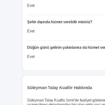
Evet
Şehir dışında hizmet verebilir misiniz?
Evet
Düğün günü gelinin yakınlarına da hizmet v
Evet
Süleyman Talay Kuaför Hakkında
Süleyman Talay Kuaför, İzmir'de faaliyet gösteren
vazgeçilmez detaylarından biri olan gelin saçı v