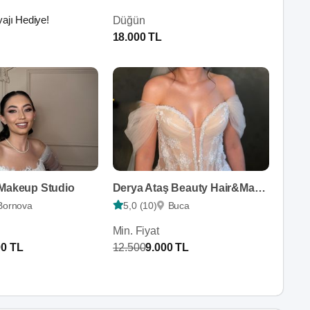
ajı Hediye!
Düğün
18.000 TL
 Makeup Studio
Derya Ataş Beauty Hair&Make Up
Bornova
5,0 (10)
Buca
Min. Fiyat
00 TL
12.500
9.000 TL