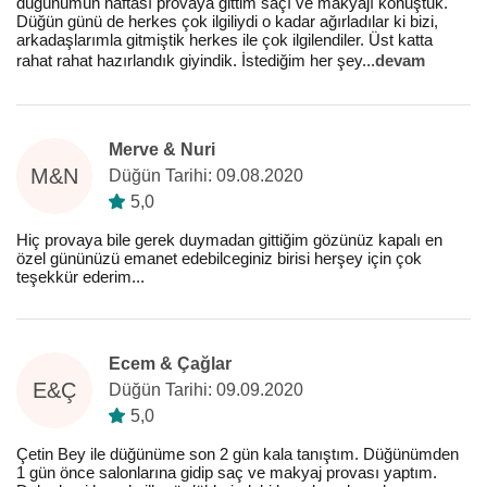
düğünümün haftası provaya gittim saçı ve makyajı konuştuk.
Düğün günü de herkes çok ilgiliydi o kadar ağırladılar ki bizi,
arkadaşlarımla gitmiştik herkes ile çok ilgilendiler. Üst katta
rahat rahat hazırlandık giyindik. İstediğim her şey
...
devam
Merve & Nuri
M&N
Düğün Tarihi: 09.08.2020
5,0
Hiç provaya bile gerek duymadan gittiğim gözünüz kapalı en
özel gününüzü emanet edebilceginiz birisi herşey için çok
teşekkür ederim...
Ecem & Çağlar
E&Ç
Düğün Tarihi: 09.09.2020
5,0
Çetin Bey ile düğünüme son 2 gün kala tanıştım. Düğünümden
1 gün önce salonlarına gidip saç ve makyaj provası yaptım.