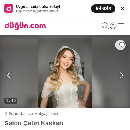
Uygulamada daha kolay!
İNDİR
Düğün.com uygulamasında aç
1 / 10
Gelin Saçı ve Makyajı İzmir
Salon Çetin Kaskan