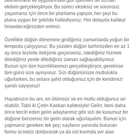
belirlenmesi ve uygulanması gibi işlemleri de uzman
ekibim gerçekleştiriyor. Bu süreci eksiksiz ve sorunsuz
yaşamanız için önce bir planlama yapıyor, her şeyi bu
plana uygun bir şekilde hallediyoruz. Her detayda kaliteyi
hissedeceğinizden eminiz.
Özellikle düğün dönemine girdiğimiz zamanlarda yoğun bir
tempoda çalışıyoruz. Bu yüzden düğün tarihinizden en az 1
ay önce bizimle iletişime geçerseniz, istediğiniz hizmeti
dilediğiniz yerde dilediğiniz zaman sağlayabiliyoruz.
Bunun için tüm hazırlıklarımızı gerçekleştiriyor, gerekirse
tüm günü size ayırıyoruz. Sizi düğününüze mutlulukla
uğurlarken, bu anlara şahit olduğumuz için de kendimizi
şanslı sayıyoruz!
Hayatınızın bu anı, en ölümsüz ve en mutlu olduğunuz an
olabilir. Tabii ki Çetin Kaskan kalitesiyle! Gelin, beni daha
önce tercih eden gelin adaylarımız gibi sizi de kusursuz bir
düğüne benzersiz bir gelin olarak uğurlayalım. Bunun için
yapmanız gereken tek şey; sayfanın yanında bulunan
formu ücretsiz doldurarak ya da üst kısımda yer alan