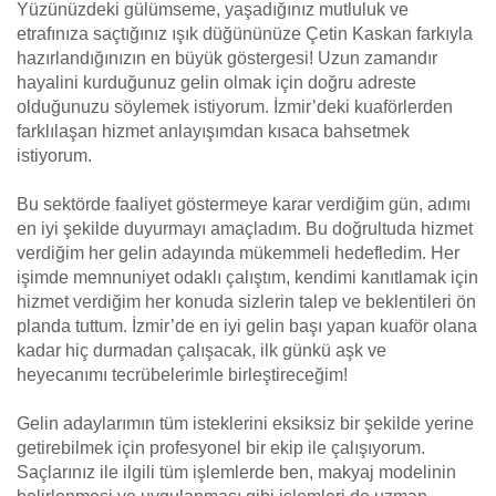
Yüzünüzdeki gülümseme, yaşadığınız mutluluk ve
etrafınıza saçtığınız ışık düğününüze Çetin Kaskan farkıyla
hazırlandığınızın en büyük göstergesi! Uzun zamandır
hayalini kurduğunuz gelin olmak için doğru adreste
olduğunuzu söylemek istiyorum. İzmir’deki kuaförlerden
farklılaşan hizmet anlayışımdan kısaca bahsetmek
istiyorum.
Bu sektörde faaliyet göstermeye karar verdiğim gün, adımı
en iyi şekilde duyurmayı amaçladım. Bu doğrultuda hizmet
verdiğim her gelin adayında mükemmeli hedefledim. Her
işimde memnuniyet odaklı çalıştım, kendimi kanıtlamak için
hizmet verdiğim her konuda sizlerin talep ve beklentileri ön
planda tuttum. İzmir’de en iyi gelin başı yapan kuaför olana
kadar hiç durmadan çalışacak, ilk günkü aşk ve
heyecanımı tecrübelerimle birleştireceğim!
Gelin adaylarımın tüm isteklerini eksiksiz bir şekilde yerine
getirebilmek için profesyonel bir ekip ile çalışıyorum.
Saçlarınız ile ilgili tüm işlemlerde ben, makyaj modelinin