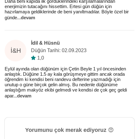
Daha beni kapıda ilk gördüklerindeki karşılamalarından
enerjimizin tutacağını hissettim. Ertesi gün düğün için
hazırlamaya geldiklerinde de beni yanıltmadılar. Böyle özel bir
günde
...
devam
İdil & Hüsnü
İ&H
Düğün Tarihi: 02.09.2023
1,0
Eylül ayında olan düğünüm için Çetin Beyle 1 yıl öncesinden
anlaştık. Düğüne 1.5 ay kala görüşmeye gittim ancak orada
öğrendim ki kendisi beni randevu defterine yazmadığı için
unutup o güne birçok gelin almış. Bu nedenle düğünüme
anlaştığım makyöz ekibi gelmedi ve kendisi de çok geç geldi
apar
...
devam
Yorumunu çok merak ediyoruz 😍