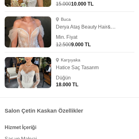
15.000
10.000 TL
Buca
Derya Ataş Beauty Hair&Make Up
Min. Fiyat
12.500
9.000 TL
Karşıyaka
Hatice Saç Tasarım
Düğün
18.000 TL
Salon Çetin Kaskan Özellikler
Hizmet İçeriği
Saç ve Makyaj