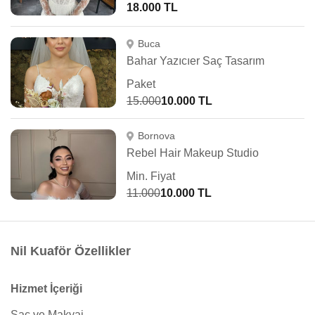
18.000 TL
Buca
Bahar Yazıcıer Saç Tasarım
Paket
15.000
10.000 TL
Bornova
Rebel Hair Makeup Studio
Min. Fiyat
11.000
10.000 TL
Nil Kuaför Özellikler
Hizmet İçeriği
Saç ve Makyaj