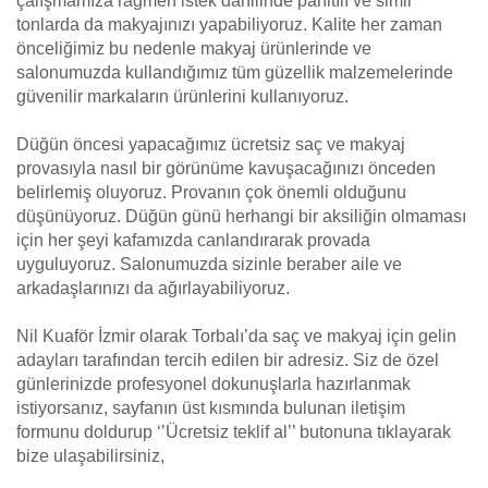
çalışmamıza rağmen istek dahilinde parıltılı ve simli
tonlarda da makyajınızı yapabiliyoruz. Kalite her zaman
önceliğimiz bu nedenle makyaj ürünlerinde ve
salonumuzda kullandığımız tüm güzellik malzemelerinde
güvenilir markaların ürünlerini kullanıyoruz.
Düğün öncesi yapacağımız ücretsiz saç ve makyaj
provasıyla nasıl bir görünüme kavuşacağınızı önceden
belirlemiş oluyoruz. Provanın çok önemli olduğunu
düşünüyoruz. Düğün günü herhangi bir aksiliğin olmaması
için her şeyi kafamızda canlandırarak provada
uyguluyoruz. Salonumuzda sizinle beraber aile ve
arkadaşlarınızı da ağırlayabiliyoruz.
Nil Kuaför İzmir olarak Torbalı’da saç ve makyaj için gelin
adayları tarafından tercih edilen bir adresiz. Siz de özel
günlerinizde profesyonel dokunuşlarla hazırlanmak
istiyorsanız, sayfanın üst kısmında bulunan iletişim
formunu doldurup ‘’Ücretsiz teklif al’’ butonuna tıklayarak
bize ulaşabilirsiniz,