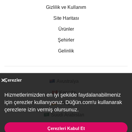
Gizlilik ve Kullanım
Site Haritası
Ürünler
Şehirler
Gelinlik
Çerezler
Avustralya
Kanada
Hizmetlerimizden en iyi şekilde faydalanabilmeniz
için çerezler kullanıyoruz. Düğün.com'u kullanarak
Almanya
çerezlere izin vermiş olursunuz.
Suudi Arabistan
Çerezleri Kabul Et