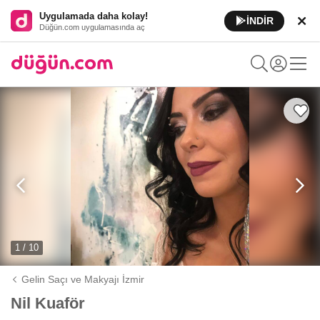
Uygulamada daha kolay!
İNDİR
Düğün.com uygulamasında aç
1 / 10
Gelin Saçı ve Makyajı İzmir
Nil Kuaför