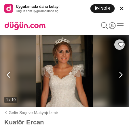
Uygulamada daha kolay!
İNDİR
Düğün.com uygulamasında aç
1 / 10
Gelin Saçı ve Makyajı İzmir
Kuaför Ercan