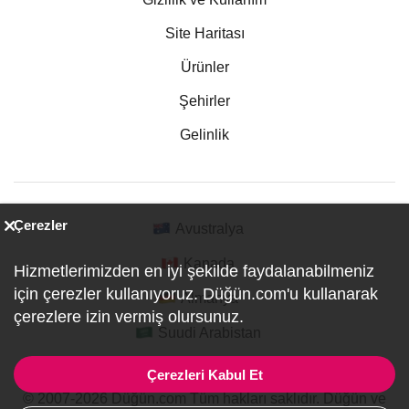
Site Haritası
Ürünler
Şehirler
Gelinlik
Çerezler
Avustralya
Kanada
Hizmetlerimizden en iyi şekilde faydalanabilmeniz
için çerezler kullanıyoruz. Düğün.com'u kullanarak
Almanya
çerezlere izin vermiş olursunuz.
Suudi Arabistan
Çerezleri Kabul Et
© 2007-2026 Düğün.com Tüm hakları saklıdır. Düğün ve