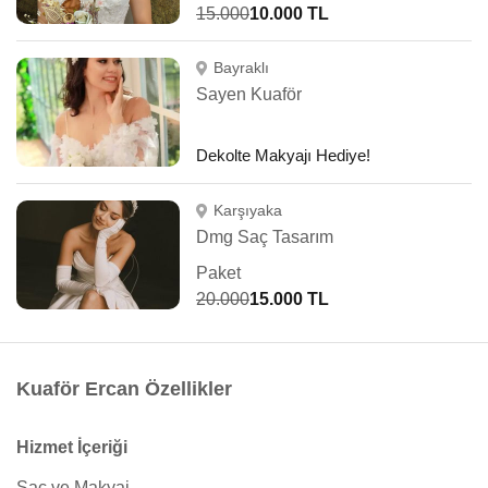
15.000
10.000 TL
Bayraklı
Sayen Kuaför
Dekolte Makyajı Hediye!
Karşıyaka
Dmg Saç Tasarım
Paket
20.000
15.000 TL
Kuaför Ercan Özellikler
Hizmet İçeriği
Saç ve Makyaj