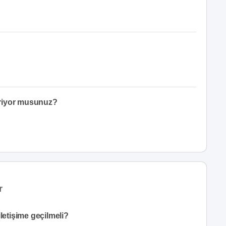
eriyor musunuz?
r
letişime geçilmeli?