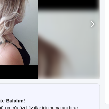
kte Bulalım!
ün.com’a özel fiyatlar için numaranı bırak.