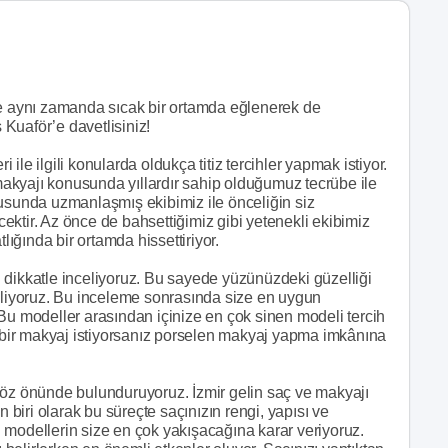
de aynı zamanda sıcak bir ortamda eğlenerek de
Kuaför’e davetlisiniz!
le ilgili konularda oldukça titiz tercihler yapmak istiyor.
 makyajı konusunda yıllardır sahip olduğumuz tecrübe ile
nusunda uzmanlaşmış ekibimiz ile önceliğin siz
ktir. Az önce de bahsettiğimiz gibi yetenekli ekibimiz
lığında bir ortamda hissettiriyor.
 dikkatle inceliyoruz. Bu sayede yüzünüzdeki güzelliği
biliyoruz. Bu inceleme sonrasında size en uygun
Bu modeller arasından içinize en çok sinen modeli tercih
bir makyaj istiyorsanız porselen makyaj yapma imkânına
göz önünde bulunduruyoruz. İzmir gelin saç ve makyajı
n biri olarak bu süreçte saçınızın rengi, yapısı ve
 modellerin size en çok yakışacağına karar veriyoruz.