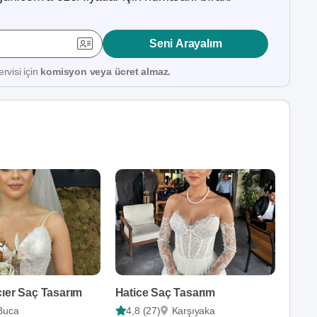
Seni Arayalım
rvisi için
komisyon veya ücret almaz.
cıer Saç Tasarım
Hatice Saç Tasarım
Buca
4,8 (27)
Karşıyaka