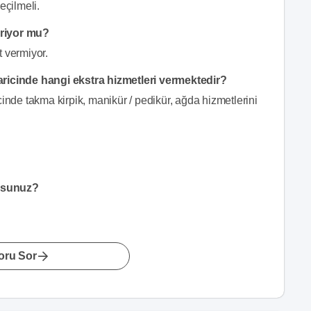
eçilmeli.
eriyor mu?
t vermiyor.
aricinde hangi ekstra hizmetleri vermektedir?
inde takma kirpik, manikür / pedikür, ağda hizmetlerini
orsunuz?
oru Sor