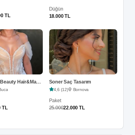
Düğün
00 TL
18.000 TL
Derya Ataş Beauty Hair&Make Up
Soner Saç Tasarım
Buca
4,6 (12)
Bornova
Paket
0 TL
25.000
22.000 TL