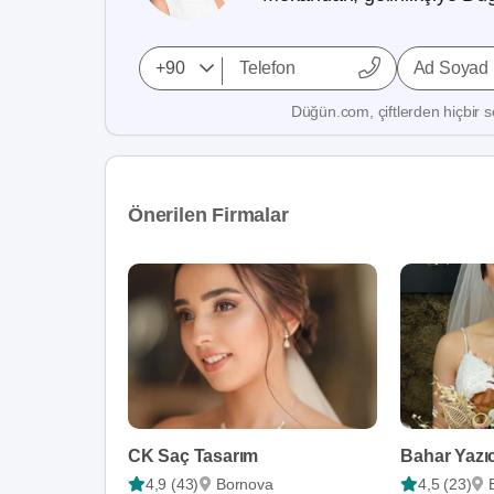
Ad Soyad
Düğün.com, çiftlerden hiçbir se
Önerilen Firmalar
CK Saç Tasarım
Bahar Yazı
4,9 (43)
Bornova
4,5 (23)