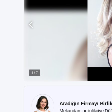
1 / 7
Aradığın Firmayı Birli
Mekandan, gelinlikçiye Düğ