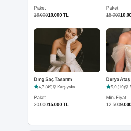
Paket
Paket
16.000
10.000 TL
15.000
10.0
Dmg Saç Tasarım
4,7 (49)
Karşıyaka
5,0 (10)
Paket
Min. Fiyat
20.000
15.000 TL
12.500
9.00