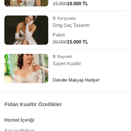
15.000
10.000 TL
Karşıyaka
Dmg Saç Tasarım
Paket
20.000
15.000 TL
Bayraklı
Sayen Kuaför
Dekolte Makyajı Hediye!
Fidan Kuaför Özellikler
Hizmet İçeriği
Saç ve Makyaj