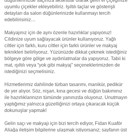
düğünlerinizde saçınıza aksesuar olarak gelin el çiçeğinize
uyumlu çiçekler ekleyebiliriz. Işıltılı taçlar ve gösterişli
detayları da salon düğünlerinizde kullanmayı tercih
edebilirisiniz…
Makyajınız için de aynı özenle hazırlıklar yapıyoruz!
Cildinize uyum sağlayacak ürünler kullanıyoruz. Yağlı
ciltler için farklı, kuru ciltler için farklı ürünler ve makyaj
teknikleri belirliyoruz. Yüzünüzde dikkat çekmek istediğiniz
bölgeye göre gölge ve aydınlatmalar da yapıyoruz. Tabii ki
mat, ışıltılı veya “yok gibi makyaj” seçeneklerimizden de
istediğinizi seçmelisiniz.
Hizmetlerimiz dahilinde türban tasarımı, manikür, pedikür
de yer alıyor. Söz, nişan, kına gecesi ve düğün bakımınız
ile hazırlıklarınızın tümünde yanınızda oluyoruz. Unutmayın
yaptığımız yalnızca güzelliğinizi ortaya çıkaracak küçük
dokunuşlar yapmak!
Gelin saçı ve makyajı için bizi tercih ediyor, Fidan Kuaför
Aliağa iletişim bilgilerine ulaşmak istiyorsanız; sayfanın üst