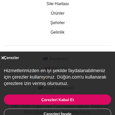
Site Haritası
Ürünler
Şehirler
Gelinlik
Çerezler
Avustralya
Kanada
Hizmetlerimizden en iyi şekilde faydalanabilmeniz
için çerezler kullanıyoruz. Düğün.com'u kullanarak
Almanya
çerezlere izin vermiş olursunuz.
Suudi Arabistan
Çerezleri Kabul Et
© 2007-2026 Düğün.com Tüm hakları saklıdır. Düğün ve
Özel Etkinlik Online Planlama Sitesi.
Çerezleri İncele