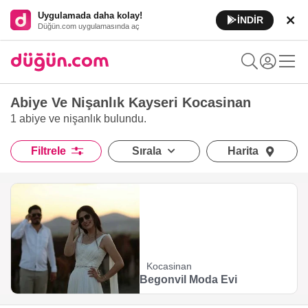
Uygulamada daha kolay!
İNDİR
Düğün.com uygulamasında aç
Abiye Ve Nişanlık Kayseri Kocasinan
1 abiye ve nişanlık
bulundu.
Filtrele
Sırala
Harita
Kocasinan
Begonvil Moda Evi