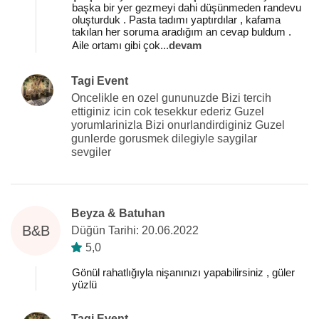
başka bir yer gezmeyi dahi düşünmeden randevu
oluşturduk . Pasta tadımı yaptırdılar , kafama
takılan her soruma aradığım an cevap buldum .
Aile ortamı gibi çok
...
devam
Tagi Event
Oncelikle en ozel gununuzde Bizi tercih
ettiginiz icin cok tesekkur ederiz Guzel
yorumlarinizla Bizi onurlandirdiginiz Guzel
gunlerde gorusmek dilegiyle saygilar
sevgiler
Beyza & Batuhan
B&B
Düğün Tarihi: 20.06.2022
5,0
Gönül rahatlığıyla nişanınızı yapabilirsiniz , güler
yüzlü
Tagi Event