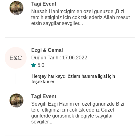
Tagi Event
Nursah Hanimcigim en ozel gunuzde ,Bizi
tercih ettiginiz icin cok tsk ederiz Allah mesut
etsin saygilar sevgiler...
Ezgi & Cemal
E&C
Düğün Tarihi: 17.06.2022
5,0
Herşey harikaydı özlem hanıma ilgisi için
teşekkürler
Tagi Event
Sevgili Ezgi Hanim en ozel gununzde BIzi
terci ettiginiz icin cok tsk ederiz Guzel
gunlerde gorusmek dilegiyle saygilar
sevgiler...