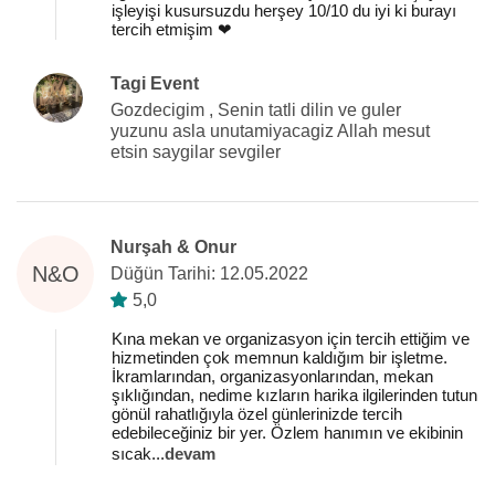
işleyişi kusursuzdu herşey 10/10 du iyi ki burayı
tercih etmişim ❤️
Tagi Event
Gozdecigim , Senin tatli dilin ve guler
yuzunu asla unutamiyacagiz Allah mesut
etsin saygilar sevgiler
Nurşah & Onur
N&O
Düğün Tarihi: 12.05.2022
5,0
Kına mekan ve organizasyon için tercih ettiğim ve
hizmetinden çok memnun kaldığım bir işletme.
İkramlarından, organizasyonlarından, mekan
şıklığından, nedime kızların harika ilgilerinden tutun
gönül rahatlığıyla özel günlerinizde tercih
edebileceğiniz bir yer. Özlem hanımın ve ekibinin
sıcak
...
devam