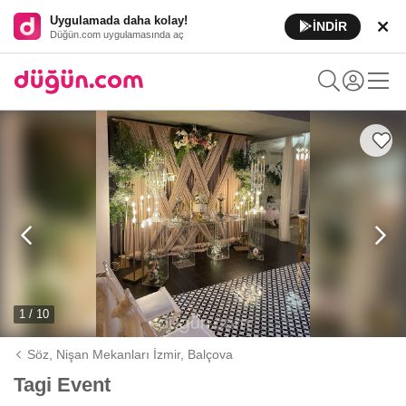
Uygulamada daha kolay!
İNDİR
Düğün.com uygulamasında aç
1 / 10
Söz, Nişan Mekanları İzmir,
Balçova
Tagi Event