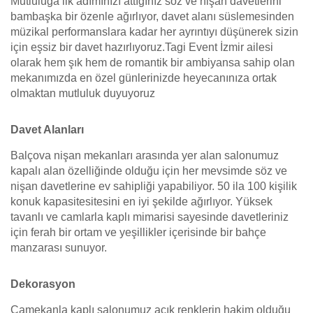
Mutluluğa ilk adımınızı attığınız söz ve nişan davetlerini
bambaşka bir özenle ağırlıyor, davet alanı süslemesinden
müzikal performanslara kadar her ayrıntıyı düşünerek sizin
için eşsiz bir davet hazırlıyoruz.Tagi Event İzmir ailesi
olarak hem şık hem de romantik bir ambiyansa sahip olan
mekanımızda en özel günlerinizde heyecanınıza ortak
olmaktan mutluluk duyuyoruz
Davet Alanları
Balçova nişan mekanları arasında yer alan salonumuz
kapalı alan özelliğinde olduğu için her mevsimde söz ve
nişan davetlerine ev sahipliği yapabiliyor. 50 ila 100 kişilik
konuk kapasitesitesini en iyi şekilde ağırlıyor. Yüksek
tavanlı ve camlarla kaplı mimarisi sayesinde davetleriniz
için ferah bir ortam ve yeşillikler içerisinde bir bahçe
manzarası sunuyor.
Dekorasyon
Camekanla kaplı salonumuz açık renklerin hakim olduğu