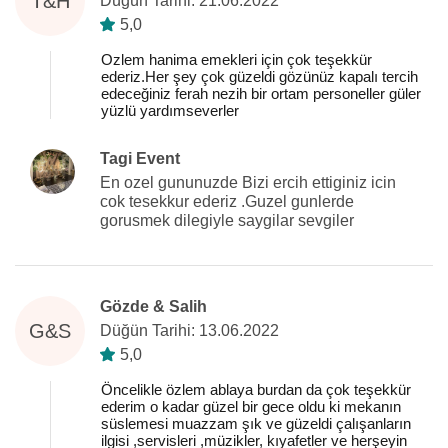
T&H
Düğün Tarihi: 21.06.2022
5,0
Ozlem hanima emekleri için çok teşekkür
ederiz.Her şey çok güzeldi gözünüz kapalı tercih
edeceğiniz ferah nezih bir ortam personeller güler
yüzlü yardımseverler
Tagi Event
En ozel gununuzde Bizi ercih ettiginiz icin
cok tesekkur ederiz .Guzel gunlerde
gorusmek dilegiyle saygilar sevgiler
Gözde & Salih
G&S
Düğün Tarihi: 13.06.2022
5,0
Öncelikle özlem ablaya burdan da çok teşekkür
ederim o kadar güzel bir gece oldu ki mekanın
süslemesi muazzam şık ve güzeldi çalışanların
ilgisi ,servisleri ,müzikler, kıyafetler ve herşeyin