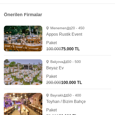
Önerilen Firmalar
Menemen
20 - 450
Appos Rustik Event
Paket
100.000
75.000 TL
Balçova
50 - 500
Beyaz Ev
Paket
200.000
100.000 TL
Bayraklı
50 - 400
Toyhan / Bizim Bahçe
Paket