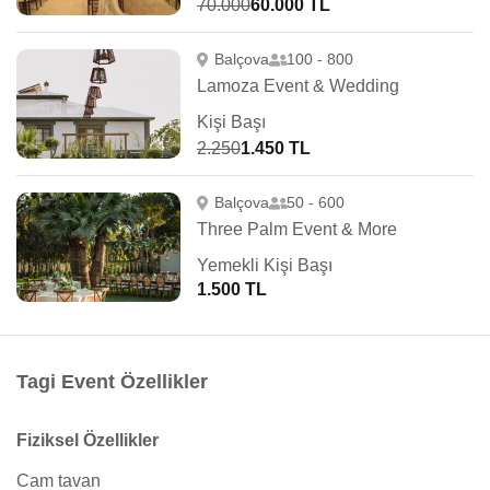
70.000
60.000 TL
Balçova
100 - 800
Lamoza Event & Wedding
Kişi Başı
2.250
1.450 TL
Balçova
50 - 600
Three Palm Event & More
Yemekli Kişi Başı
1.500 TL
Tagi Event Özellikler
Fiziksel Özellikler
Cam tavan