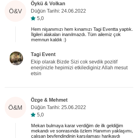
Öykü & Volkan
Ö&V
Düğün Tarihi: 24.06.2022
5,0
Hem nişanımızı hem kınamızı Tagi Eventta yaptık.
İlgileri alakaları inanılmazdı. Tüm ailemiz çok
memnun kaldık :)
Tagi Event
Ekip olarak Bizde Sizi cok sevdik pozitif
enerjinizle hepimizi etkilediginiz Allah mesut
etsin
Özge & Mehmet
Ö&M
Düğün Tarihi: 25.06.2022
5,0
Mekan bulmaya karar verdiğim de ilk geldiğim
mekandı ve sonrasında özlem Hanımın yaklaşımı,
çalışan beyfendindinin karşılaması harikaydı