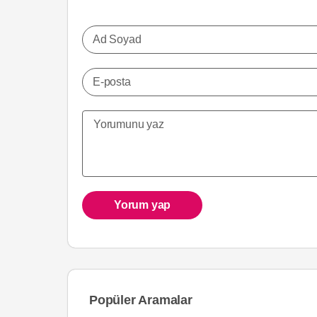
Ad Soyad
E-posta
Yorum yap
Popüler Aramalar