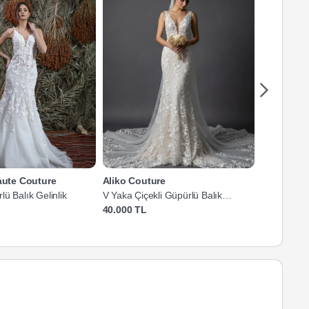
Haute Couture
Aliko Couture
Behiye Ge
ü Balık Gelinlik
V Yaka Çiçekli Güpürlü Balık
Dantel İşlem
Gelinlik
40.000 TL