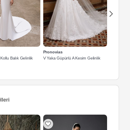
Pronovias
Pronovias
ollu Balık Gelinlik
V Yaka Güpürlü A Kesim Gelinlik
Fransız Dan
Gelinlik
leri