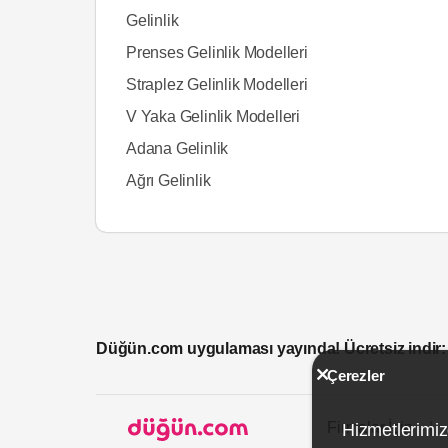
Gelinlik
Prenses Gelinlik Modelleri
Straplez Gelinlik Modelleri
V Yaka Gelinlik Modelleri
Adana Gelinlik
Ağrı Gelinlik
Düğün.com uygulaması yayında! Ücretsiz indir:
Çerezler
Firmalar İçin
Hizmetlerimiz