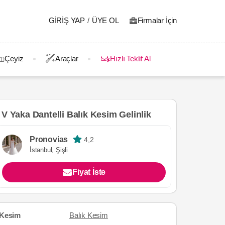
GIRIŞ YAP
/
ÜYE OL
Firmalar İçin
Çeyiz
Araçlar
Hızlı Teklif Al
V Yaka Dantelli Balık Kesim Gelinlik
Pronovias
4,2
İstanbul, Şişli
Fiyat İste
Kesim
Balık Kesim