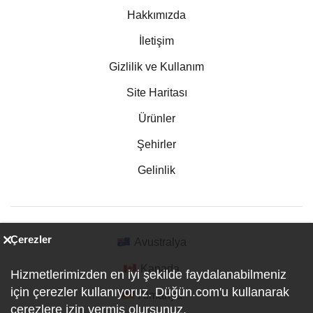
Hakkımızda
İletişim
Gizlilik ve Kullanım
Site Haritası
Ürünler
Şehirler
Gelinlik
Çerezler
Avustralya
Kanada
Hizmetlerimizden en iyi şekilde faydalanabilmeniz
için çerezler kullanıyoruz. Düğün.com'u kullanarak
Almanya
çerezlere izin vermiş olursunuz.